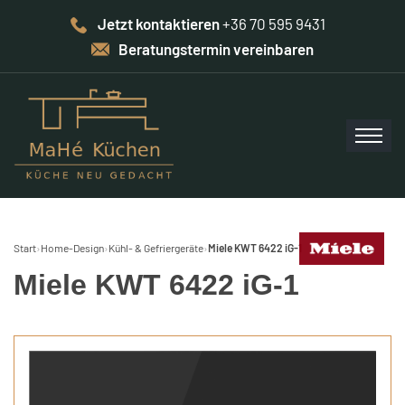
Jetzt kontaktieren
+36 70 595 9431
Beratungstermin vereinbaren
Start
›
Home-Design
›
Kühl- & Gefriergeräte
›
Miele KWT 6422 iG-1
Miele KWT 6422 iG-1