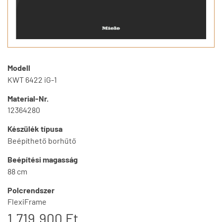
Modell
KWT 6422 iG-1
Material-Nr.
12364280
Készülék típusa
Beépíthető borhűtő
Beépítési magasság
88 cm
Polcrendszer
FlexiFrame
1.719.900 Ft