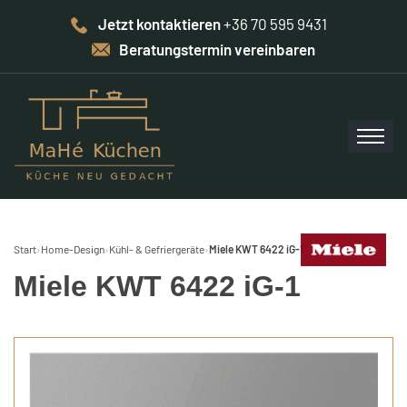
Jetzt kontaktieren
+36 70 595 9431
Beratungstermin vereinbaren
Start
›
Home-Design
›
Kühl- & Gefriergeräte
›
Miele KWT 6422 iG-1
Miele KWT 6422 iG-1