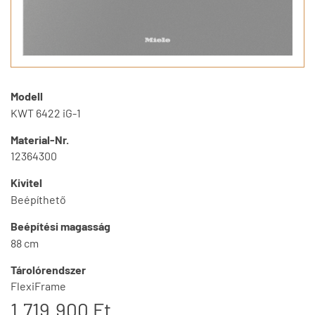
Modell
KWT 6422 iG-1
Material-Nr.
12364300
Kivitel
Beépíthető
Beépítési magasság
88 cm
Tárolórendszer
FlexiFrame
1.719.900 Ft