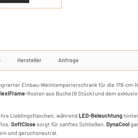
s
Hersteller
Anfrage
ntegrierter Einbau-Weintemperierschrank für die 178-cm-
lexiFrame
-Rosten aus Buche (8 Stück) und dem exklusi
Ihre Lieblingsflaschen, während
LED-Beleuchtung
hinter
flos,
SoftClose
sorgt für sanftes Schließen.
DynaCool
gar
rein und geruchsneutral.