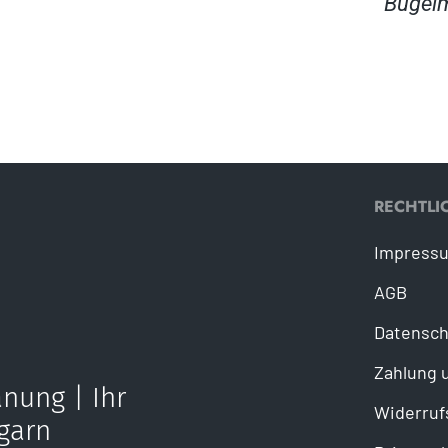
Bügel
RECHTLI
Impress
AGB
Datensch
Zahlung 
nung | Ihr
Widerruf
garn