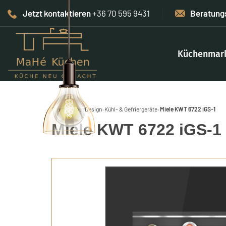
Jetzt kontaktieren
+36 70 595 9431
Beratung
Küchenmar
Start
›
Home-Design
›
Kühl- & Gefriergeräte
›
Miele KWT 6722 iGS-1
Miele KWT 6722 iGS-1