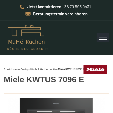
Jetzt kontaktieren
+36 70 595 9431
Beratungstermin vereinbaren
Start
›
Home-Design
›
Kühl- & Gefriergeräte
›
Miele KWTUS 7096 E
Miele KWTUS 7096 E