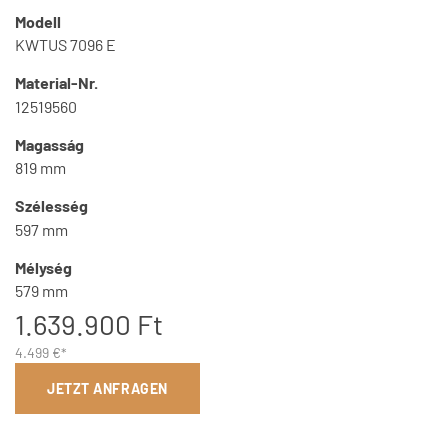
Modell
KWTUS 7096 E
Material-Nr.
12519560
Magasság
819 mm
Szélesség
597 mm
Mélység
579 mm
1.639.900 Ft
4.499 €*
JETZT ANFRAGEN