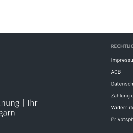
RECHTLI
Impress
AGB
Datensch
Zahlung 
nung | Ihr
Widerruf
garn
Privatsp