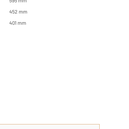
595 mm
452 mm
401 mm