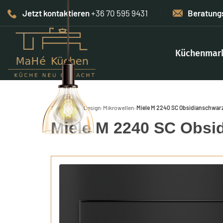
Jetzt kontaktieren
+36 70 595 9431
Beratung
Küchenmar
Start
›
Home-Design
›
Mikrowellen
›
Miele M 2240 SC Obsidianschwar
Miele M 2240 SC Obsi