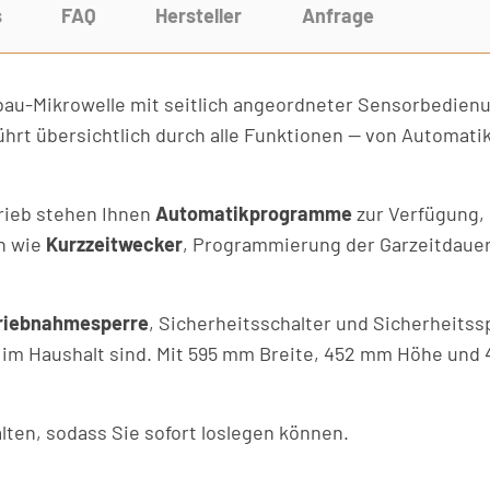
s
FAQ
Hersteller
Anfrage
bau-Mikrowelle mit seitlich angeordneter Sensorbedien
ührt übersichtlich durch alle Funktionen — von Automat
rieb stehen Ihnen
Automatikprogramme
zur Verfügung,
en wie
Kurzzeitwecker
, Programmierung der Garzeitdaue
riebnahmesperre
, Sicherheitsschalter und Sicherheitss
 im Haushalt sind. Mit 595 mm Breite, 452 mm Höhe und 
alten, sodass Sie sofort loslegen können.