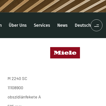
n
Über Uns
Services
News
Deutsch
M 2240 SC
11108900
obszídiánfekete A