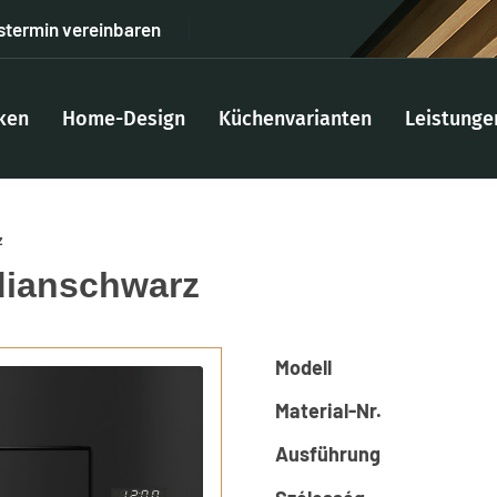
stermin vereinbaren
ken
Home-Design
Küchenvarianten
Leistunge
z
dianschwarz
Modell
Material-Nr.
Ausführung