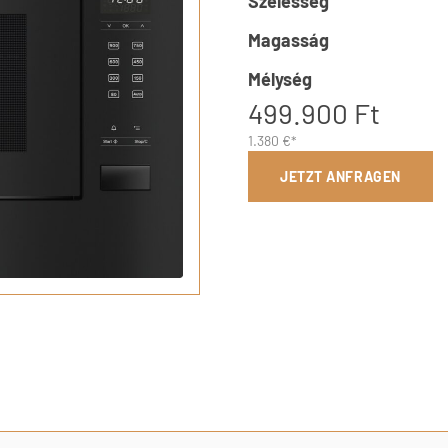
Szélesség
Magasság
Mélység
499.900 Ft
1.380 €*
JETZT ANFRAGEN