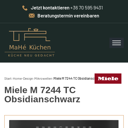
Jetzt kontaktieren
+36 70 595 9431
Beratungstermin vereinbaren
Start
›
Home-Design
›
Mikrowellen
›
Miele M 7244 TC Obsidianschwarz
Miele M 7244 TC
Obsidianschwarz