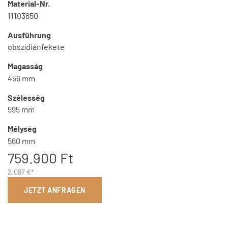
Material-Nr.
11103650
Ausführung
obszídiánfekete
Magasság
456 mm
Szélesség
595 mm
Mélység
560 mm
759.900 Ft
2.097 €*
JETZT ANFRAGEN