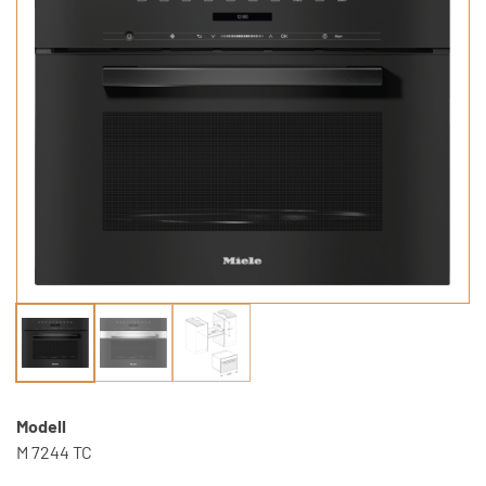
Modell
M 7244 TC