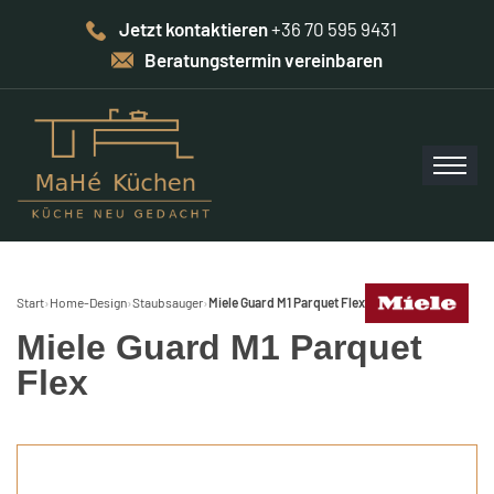
Jetzt kontaktieren
+36 70 595 9431
Beratungstermin vereinbaren
Start
›
Home-Design
›
Staubsauger
›
Miele Guard M1 Parquet Flex
Miele Guard M1 Parquet
Flex