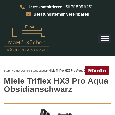
Jetzt kontaktieren
+36 70 595 9431
Beratungstermin vereinbaren
Start
›
Home-Design
›
Staubsauger
›
Miele Triflex HX3 Pro Aqua Obsidianschwarz
Miele Triflex HX3 Pro Aqua
Obsidianschwarz