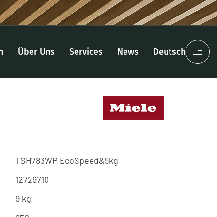
n
Über Uns
Services
News
Deutsch
TSH783WP EcoSpeed&9kg
12729710
9 kg