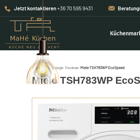
Jetzt kontaktieren
+36 70 595 9431
Beratung
Küchenmar
Start
›
Home-Design
›
Trockner
›
Miele TSH783WP EcoSpeed
Miele TSH783WP Eco