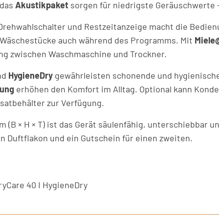
 das
Akustikpaket
sorgen für niedrigste Geräuschwerte —
Drehwahlschalter und Restzeitanzeige macht die Bedien
r Wäschestücke auch während des Programms. Mit
Miel
ung zwischen Waschmaschine und Trockner.
nd
HygieneDry
gewährleisten schonende und hygienisch
tung
erhöhen den Komfort im Alltag. Optional kann Konde
nsatbehälter zur Verfügung.
(B × H × T) ist das Gerät säulenfähig, unterschiebbar u
n Duftflakon und ein Gutschein für einen zweiten.
DryCare 40 I HygieneDry