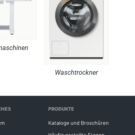
maschinen
Waschtrockner
CHES
PRODUKTE
um
Kataloge und Broschüren
Häufig gestellte Fragen