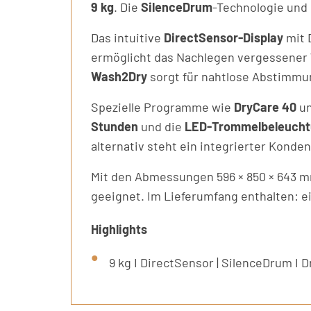
9 kg
. Die
SilenceDrum
-Technologie und
Das intuitive
DirectSensor-Display
mit 
ermöglicht das Nachlegen vergessene
Wash2Dry
sorgt für nahtlose Abstimm
Spezielle Programme wie
DryCare 40
u
Stunden
und die
LED-Trommelbeleuch
alternativ steht ein integrierter Konde
Mit den Abmessungen 596 × 850 × 643 mm 
geeignet. Im Lieferumfang enthalten: ei
Highlights
9 kg I DirectSensor | SilenceDrum I 