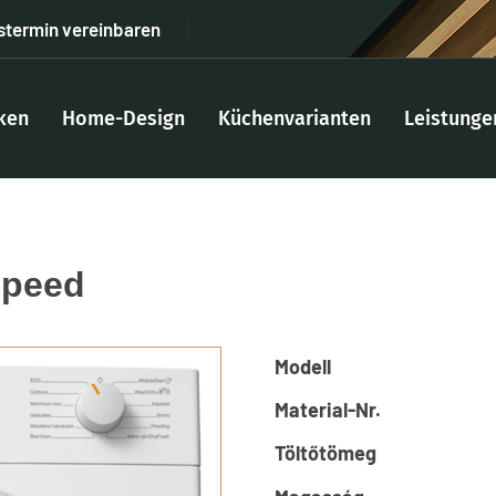
stermin vereinbaren
ken
Home-Design
Küchenvarianten
Leistunge
Speed
Modell
Material-Nr.
Töltőtömeg