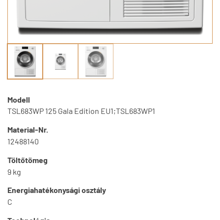
Modell
TSL683WP 125 Gala Edition EU1;TSL683WP1
Material-Nr.
12488140
Töltőtömeg
9 kg
Energiahatékonysági osztály
C