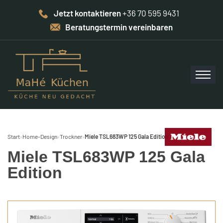
Jetzt kontaktieren
+36 70 595 9431
Beratungstermin vereinbaren
Start
›
Home-Design
›
Trockner
›
Miele TSL683WP 125 Gala Edition
Miele TSL683WP 125 Gala
Edition