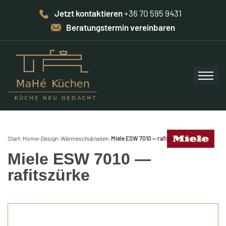
Jetzt kontaktieren
+36 70 595 9431
Beratungstermin vereinbaren
Start
›
Home-Design
›
Wärmeschubladen
›
Miele ESW 7010 — rafitszürke
Miele ESW 7010 —
rafitszürke