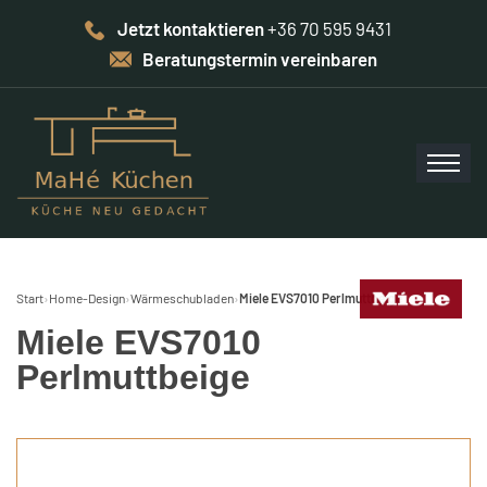
Jetzt kontaktieren
+36 70 595 9431
Beratungstermin vereinbaren
Start
›
Home-Design
›
Wärmeschubladen
›
Miele EVS7010 Perlmuttbeige
Miele EVS7010
Perlmuttbeige