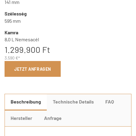
141 mm
Szélesség
595 mm
Kamra
8,0 L Nemesacél
1.299.900 Ft
3.590 €*
JETZT ANFRAGEN
Beschreibung
Technische Details
FAQ
Hersteller
Anfrage