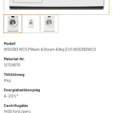
Modell
WSD383 WCS PWash &Steam &9kg EU1;WSD383WCS
Material-Nr.
12729570
Töltőtömeg
9 kg
Energiahatékonyság
A -20%*
Centrifugálás
1400 ford./perc