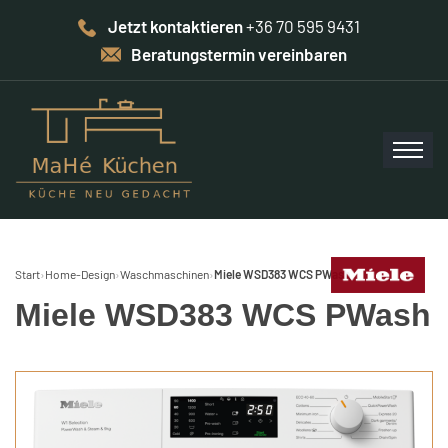
Jetzt kontaktieren
+36 70 595 9431
Beratungstermin vereinbaren
Start
›
Home-Design
›
Waschmaschinen
›
Miele WSD383 WCS PWash
Miele WSD383 WCS PWash