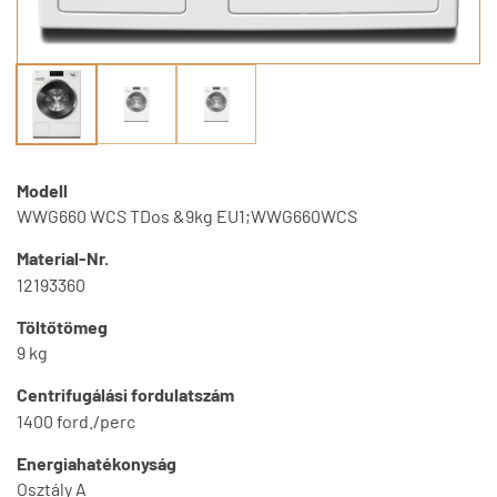
Modell
WWG660 WCS TDos &9kg EU1;WWG660WCS
Material-Nr.
12193360
Töltőtömeg
9 kg
Centrifugálási fordulatszám
1400 ford./perc
Energiahatékonyság
Osztály A