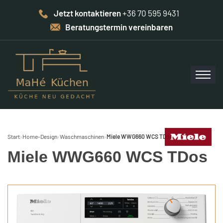
Jetzt kontaktieren
+36 70 595 9431
Beratungstermin vereinbaren
Start
›
Home-Design
›
Waschmaschinen
›
Miele WWG660 WCS TDos
Miele WWG660 WCS TDos