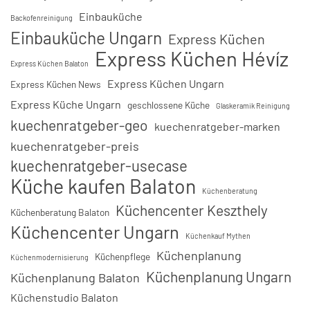
Einbauküche
Backofenreinigung
Einbauküche Ungarn
Express Küchen
Express Küchen Hévíz
Express Küchen Balaton
Express Küchen Ungarn
Express Küchen News
Express Küche Ungarn
geschlossene Küche
Glaskeramik Reinigung
kuechenratgeber-geo
kuechenratgeber-marken
kuechenratgeber-preis
kuechenratgeber-usecase
Küche kaufen Balaton
Küchenberatung
Küchencenter Keszthely
Küchenberatung Balaton
Küchencenter Ungarn
Küchenkauf Mythen
Küchenplanung
Küchenpflege
Küchenmodernisierung
Küchenplanung Ungarn
Küchenplanung Balaton
Küchenstudio Balaton