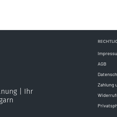
RECHTLI
Impress
AGB
Datensch
Zahlung 
nung | Ihr
Widerruf
garn
Privatsp