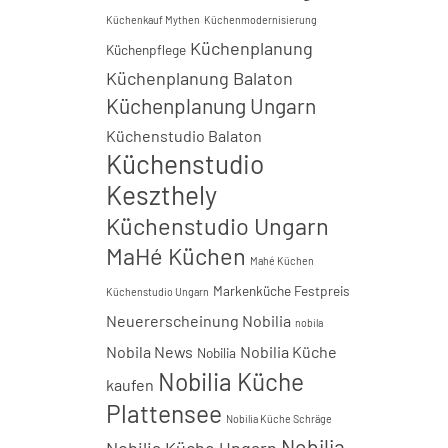
Küchenkauf Mythen
Küchenmodernisierung
Küchenplanung
Küchenpflege
Küchenplanung Balaton
Küchenplanung Ungarn
Küchenstudio Balaton
Küchenstudio
Keszthely
Küchenstudio Ungarn
MaHé Küchen
Mahé Küchen
Markenküche Festpreis
Küchenstudio Ungarn
Neuererscheinung Nobilia
nobila
Nobila News
Nobilia Küche
Nobilia
Nobilia Küche
kaufen
Plattensee
Nobilia Küche Schräge
Nobilia