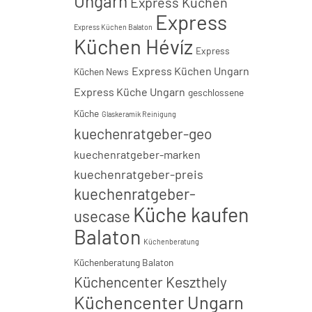
Ungarn
Express Küchen
Express
Express Küchen Balaton
Küchen Hévíz
Express
Express Küchen Ungarn
Küchen News
Express Küche Ungarn
geschlossene
Küche
Glaskeramik Reinigung
kuechenratgeber-geo
kuechenratgeber-marken
kuechenratgeber-preis
kuechenratgeber-
Küche kaufen
usecase
Balaton
Küchenberatung
Küchenberatung Balaton
Küchencenter Keszthely
Küchencenter Ungarn