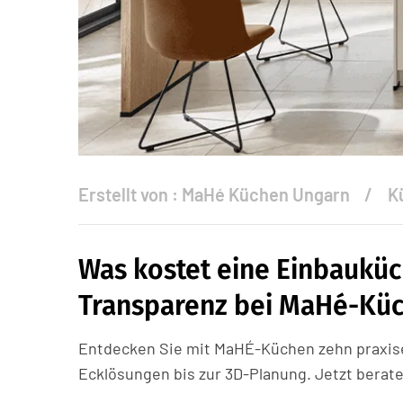
Erstellt von :
MaHé Küchen Ungarn
K
Was kostet eine Einbauküc
Transparenz bei MaHé-Kü
Entdecken Sie mit MaHÉ-Küchen zehn praxise
Ecklösungen bis zur 3D-Planung. Jetzt berate