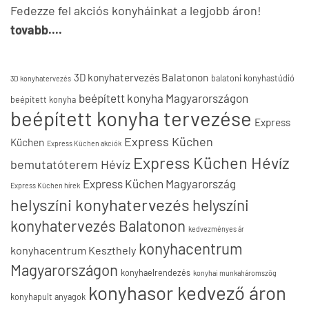
Fedezze fel akciós konyháinkat a legjobb áron!
tovabb....
3D konyhatervezés Balatonon
balatoni konyhastúdió
3D konyhatervezés
beépített konyha Magyarországon
beépített konyha
beépített konyha tervezése
Express
Express Küchen
Küchen
Express Küchen akciók
Express Küchen Hévíz
bemutatóterem Hévíz
Express Küchen Magyarország
Express Küchen hírek
helyszíni konyhatervezés
helyszíni
konyhatervezés Balatonon
kedvezményes ár
konyhacentrum
konyhacentrum Keszthely
Magyarországon
konyhaelrendezés
konyhai munkaháromszög
konyhasor kedvező áron
konyhapult anyagok