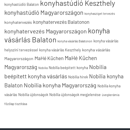
konyhastúdió Keszthely
konyhastúdió Balaton
konyhastúdió Magyarországon
konyhasziget tervezés
konyhatervezés Balatonon
konyhatervezés
konyha
konyhatervezés Magyarországon
vásárlás Balaton
konyha vásárlás
konyha vásárlás Balatonon
konyha vásárlás
helyszíni tervezéssel
konyha vásárlás Keszthely
MaHé Küchen
MaHé Küchen
Magyarországon
Nobilia
Magyarország
Nobilia beépített konyha
Nobilia
beépített konyha vásárlás
Nobilia konyha
Nobilia hírek
Nobilia konyha Magyarország
Balaton
Nobilia konyha
vásárlás
Nobilia újdonságok
Nobilia újdonságok megjelenése
üvegkerámia
főzőlap tisztítása