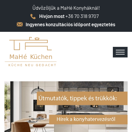
Üdvözöljük a MaHé Konyháknál!
Hívjon most
+36 70 318 9707
Ingyenes konzultációs időpont egyeztetés