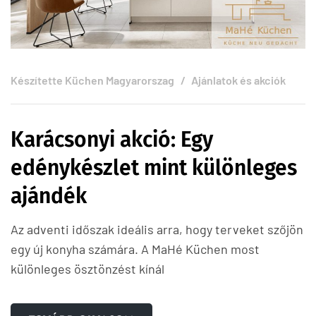
Készítette
Küchen Magyarorszag
Ajánlatok és akciók
Karácsonyi akció: Egy
edénykészlet mint különleges
ajándék
Az adventi időszak ideális arra, hogy terveket szőjön
egy új konyha számára. A MaHé Küchen most
különleges ösztönzést kínál