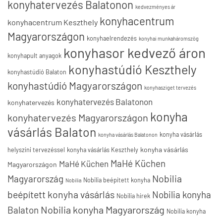
konyhatervezés Balatonon
kedvezményes ár
konyhacentrum
konyhacentrum Keszthely
Magyarországon
konyhaelrendezés
konyhai munkaháromszög
konyhasor kedvező áron
konyhapult anyagok
konyhastúdió Keszthely
konyhastúdió Balaton
konyhastúdió Magyarországon
konyhasziget tervezés
konyhatervezés Balatonon
konyhatervezés
konyha
konyhatervezés Magyarországon
vásárlás Balaton
konyha vásárlás
konyha vásárlás Balatonon
konyha vásárlás
helyszíni tervezéssel
konyha vásárlás Keszthely
MaHé Küchen
MaHé Küchen
Magyarországon
Nobilia
Magyarország
Nobilia beépített konyha
Nobilia
beépített konyha vásárlás
Nobilia konyha
Nobilia hírek
Nobilia konyha Magyarország
Balaton
Nobilia konyha