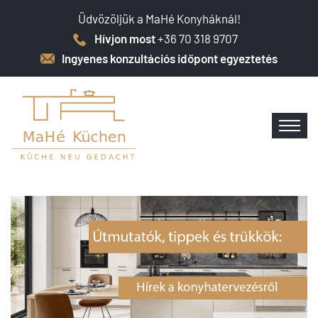
Üdvözöljük a MaHé Konyháknál!
Hívjon most
+36 70 318 9707
Ingyenes konzultációs időpont egyeztetés