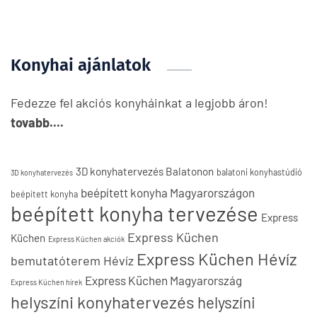
Konyhai ajánlatok
Fedezze fel akciós konyháinkat a legjobb áron!
tovabb....
3D konyhatervezés Balatonon
balatoni konyhastúdió
3D konyhatervezés
beépített konyha Magyarországon
beépített konyha
beépített konyha tervezése
Express
Express Küchen
Küchen
Express Küchen akciók
Express Küchen Hévíz
bemutatóterem Hévíz
Express Küchen Magyarország
Express Küchen hírek
helyszíni konyhatervezés
helyszíni