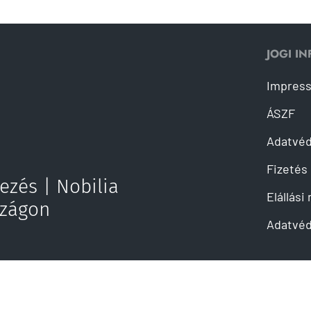
JOGI I
Impres
ÁSZF
Adatvé
Fizetés 
ezés | Nobilia
Elállási
szágon
Adatvéd
 küldése