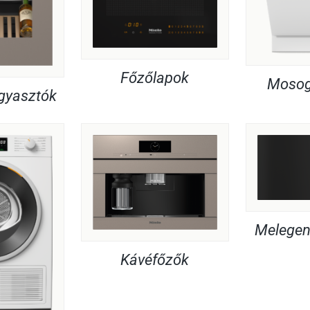
Főzőlapok
Mosog
agyasztók
Melegent
Kávéfőzők