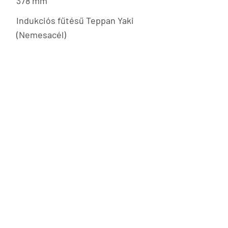
378 mm
Indukciós fűtésű Teppan Yaki
(Nemesacél)