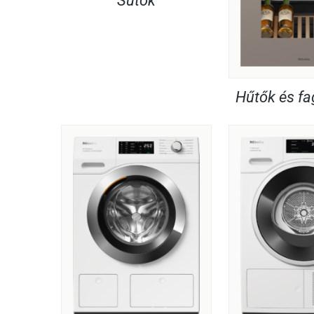
Sütők
Hűtők és f