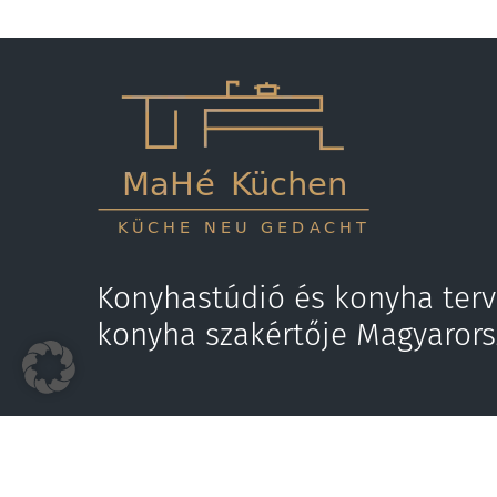
Konyhastúdió és konyha terv
konyha szakértője Magyaror
Hívjon most
E-mail
+36 70 318 9707