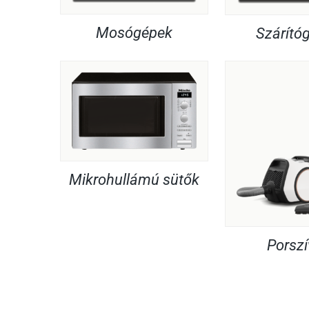
Mosógépek
Szárító
Mikrohullámú sütők
Porsz