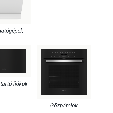
atógépek
artó fiókok
Gőzpárolók