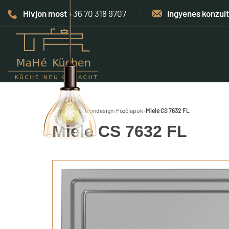
Hívjon most
+36 70 318 9707
Ingyenes konzul
Kezdőlap
›
Otthondesign
›
Főzőlapok
›
Miele CS 7632 FL
Miele CS 7632 FL