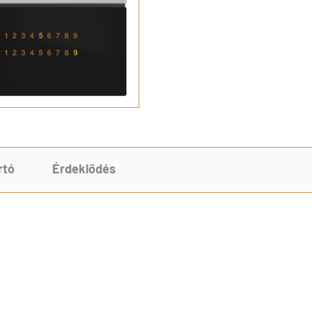
rtó
Érdeklődés