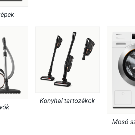
gépek
Konyhai tartozékok
ívók
Mosó-sz