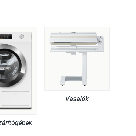
Vasalók
árítógépek