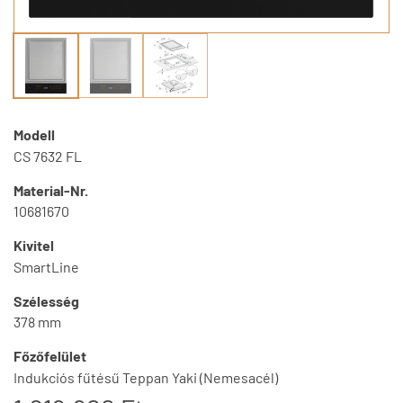
Modell
CS 7632 FL
Material-Nr.
10681670
Kivitel
SmartLine
Szélesség
378 mm
Főzőfelület
Indukciós fűtésű Teppan Yaki (Nemesacél)