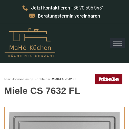
Jetzt kontaktieren
+36 70 595 9431
Beratungstermin vereinbaren
Start
›
Home-Design
›
Kochfelder
›
Miele CS 7632 FL
Miele CS 7632 FL