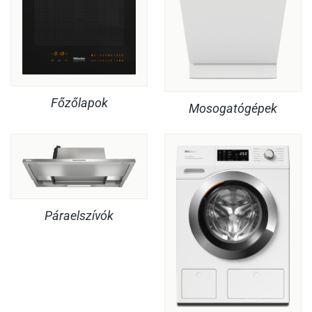
Főzőlapok
Mosogatógépek
Páraelszívók