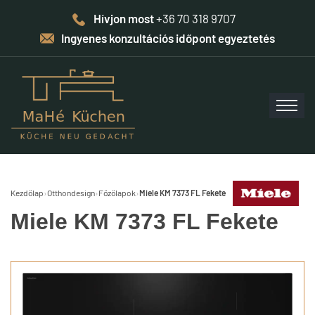
Hívjon most
+36 70 318 9707
Ingyenes konzultációs időpont egyeztetés
Kezdőlap
›
Otthondesign
›
Főzőlapok
›
Miele KM 7373 FL Fekete
Miele KM 7373 FL Fekete