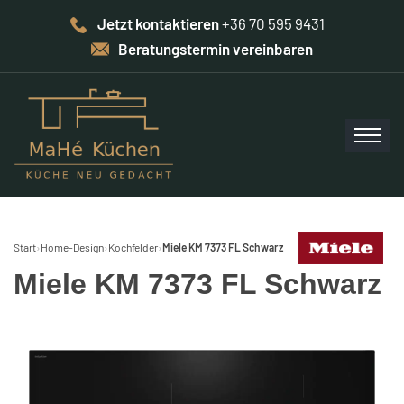
Jetzt kontaktieren
+36 70 595 9431
Beratungstermin vereinbaren
Start
›
Home-Design
›
Kochfelder
›
Miele KM 7373 FL Schwarz
Miele KM 7373 FL Schwarz