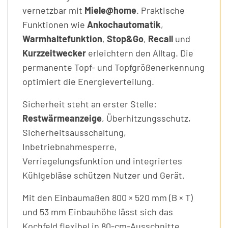
vernetzbar mit
Miele@home
. Praktische
Funktionen wie
Ankochautomatik
,
Warmhaltefunktion
,
Stop&Go
,
Recall
und
Kurzzeitwecker
erleichtern den Alltag. Die
permanente Topf- und Topfgrößenerkennung
optimiert die Energieverteilung.
Sicherheit steht an erster Stelle:
Restwärmeanzeige
, Überhitzungsschutz,
Sicherheitsausschaltung,
Inbetriebnahmesperre,
Verriegelungsfunktion und integriertes
Kühlgebläse schützen Nutzer und Gerät.
Mit den Einbaumaßen 800 × 520 mm (B × T)
und 53 mm Einbauhöhe lässt sich das
Kochfeld flexibel in 80-cm-Ausschnitte