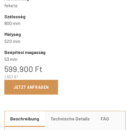
fekete
Szélesség
800 mm
Mélység
520 mm
Beépítési magasság
53 mm
599.900 Ft
1.657 €*
JETZT ANFRAGEN
Beschreibung
Technische Details
FAQ