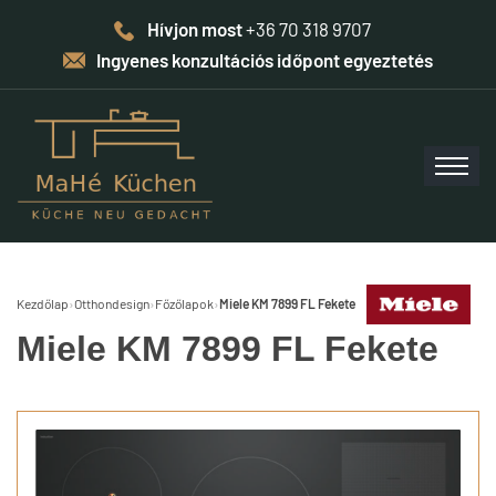
Hívjon most
+36 70 318 9707
Ingyenes konzultációs időpont egyeztetés
Kezdőlap
›
Otthondesign
›
Főzőlapok
›
Miele KM 7899 FL Fekete
Miele KM 7899 FL Fekete