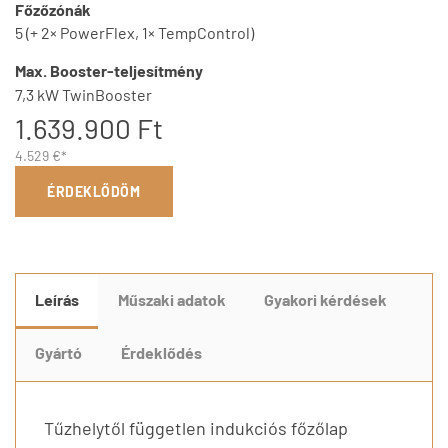
Főzőzónák
5 (+ 2× PowerFlex, 1× TempControl)
Max. Booster-teljesítmény
7,3 kW TwinBooster
1.639.900 Ft
4.529 €*
ÉRDEKLŐDÖM
Leírás
Műszaki adatok
Gyakori kérdések
Gyártó
Érdeklődés
Tűzhelytől független indukciós főzőlap