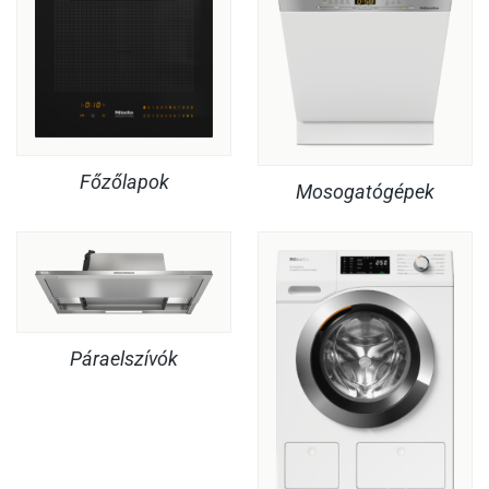
Főzőlapok
Mosogatógépek
Páraelszívók