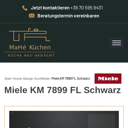
Jetzt kontaktieren
+36 70 595 9431
Beratungstermin vereinbaren
Start
›
Home-Design
›
Kochfelder
›
Miele KM 7899 FL Schwarz
Miele KM 7899 FL Schwarz