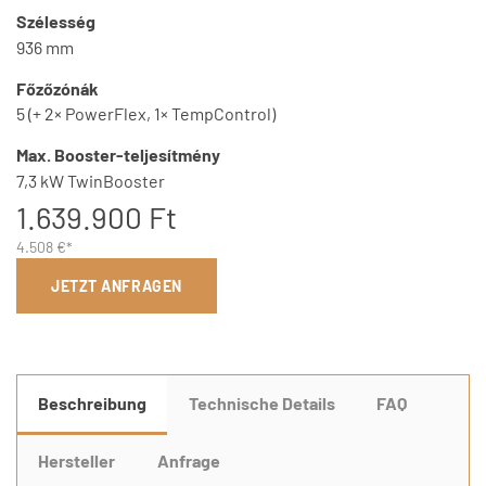
Szélesség
936 mm
Főzőzónák
5 (+ 2× PowerFlex, 1× TempControl)
Max. Booster-teljesítmény
7,3 kW TwinBooster
1.639.900 Ft
4.508 €*
JETZT ANFRAGEN
Beschreibung
Technische Details
FAQ
Hersteller
Anfrage