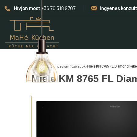
Hívjon most
+36 70 318 9707
Ingyenes konzul
Kezdőlap
›
Otthondesign
›
Főzőlapok
›
Miele KM 8765 FL Diamond Feke
Miele KM 8765 FL Dia