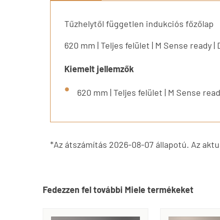
Tűzhelytől független indukciós főzőlap
620 mm | Teljes felület | M Sense ready |
Kiemelt jellemzők
620 mm | Teljes felület | M Sense read
*Az átszámítás 2026-08-07 állapotú. Az aktuá
Fedezzen fel további Miele termékeket