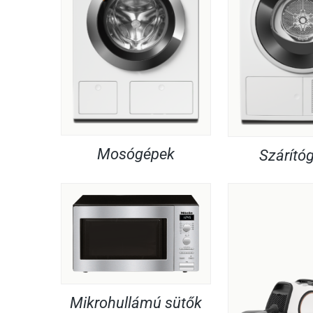
Mosógépek
Szárító
Mikrohullámú sütők