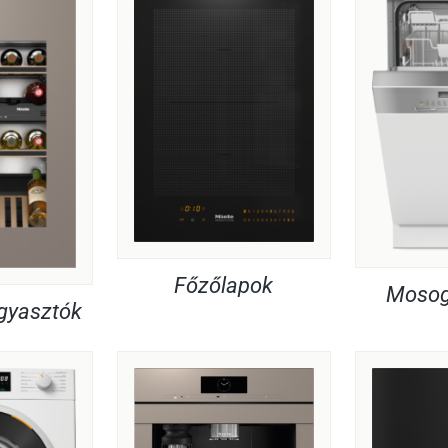
Főzőlapok
Mosog
agyasztók