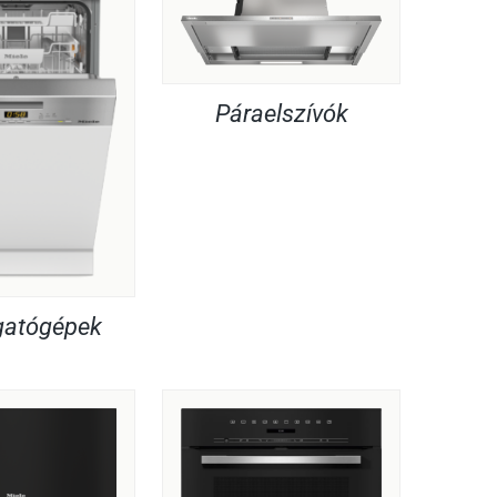
Páraelszívók
atógépek