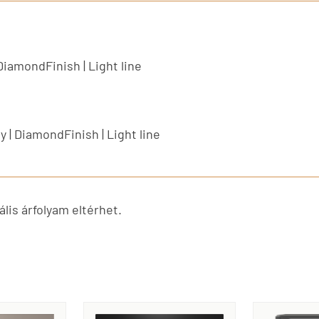
 DiamondFinish | Light line
y | DiamondFinish | Light line
lis árfolyam eltérhet.