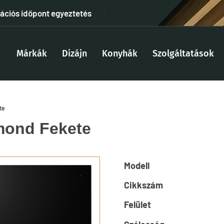
tációs időpont egyeztetés
Márkák
Dizájn
Konyhák
Szolgáltatások
te
mond Fekete
Modell
Cikkszám
Felület