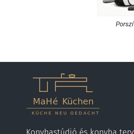
Porsz
Konyhastúdió és konyha terv