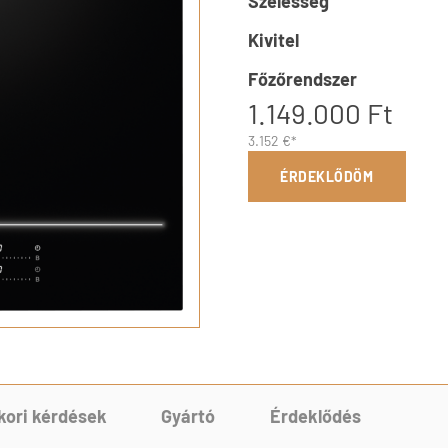
Szélesség
Kivitel
Főzőrendszer
1.149.000 Ft
3.152 €*
ÉRDEKLŐDÖM
kori kérdések
Gyártó
Érdeklődés