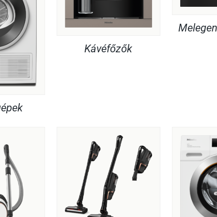
Melegent
Kávéfőzők
gépek