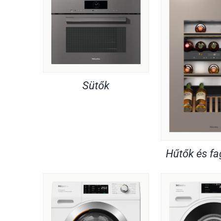
Sütők
Hűtők és f