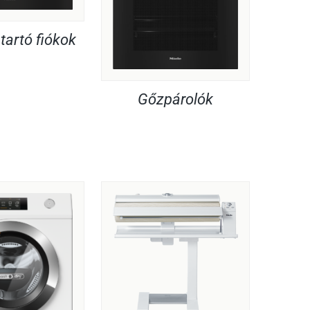
artó fiókok
Gőzpárolók