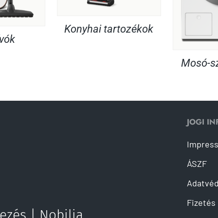
Konyhai tartozékok
ívók
Mosó-sz
JOGI I
Impres
ÁSZF
Adatvé
Fizetés 
ezés | Nobilia