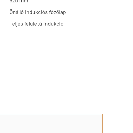
620 mm
Önálló indukciós főzőlap
Teljes felületű indukció