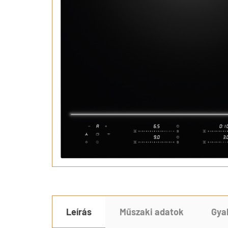
Leírás
Műszaki adatok
Gya