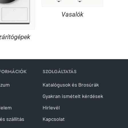
Vasalók
árítógépek
NFORMÁCIÓK
SZOLGÁLTATÁS
szum
Katalógusok és Brosúrák
Gyakran ismételt kérdések
delem
Hírlevél
és szállítás
Kapcsolat