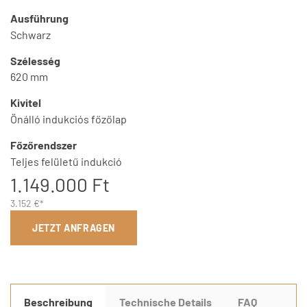
Ausführung
Schwarz
Szélesség
620 mm
Kivitel
Önálló indukciós főzőlap
Főzőrendszer
Teljes felületű indukció
1.149.000 Ft
3.152 €*
JETZT ANFRAGEN
Beschreibung
Technische Details
FAQ