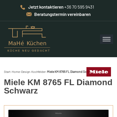
Jetzt kontaktieren
+36 70 595 9431
Beratungstermin vereinbaren
Start
›
Home-Design
›
Kochfelder
›
Miele KM 8765 FL Diamond Schwarz
Miele KM 8765 FL Diamond
Schwarz