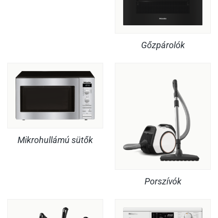
Gőzpárolók
Mikrohullámú sütők
Porszívók