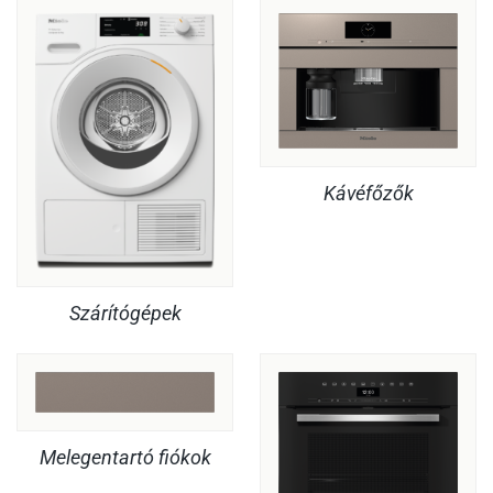
Kávéfőzők
Szárítógépek
Melegentartó fiókok