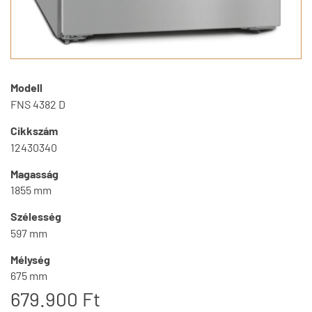
Modell
FNS 4382 D
Cikkszám
12430340
Magasság
1855 mm
Szélesség
597 mm
Mélység
675 mm
679.900 Ft