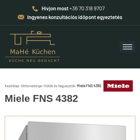
Hívjon most
+36 70 318 9707
Ingyenes konzultációs időpont egyeztetés
Kezdőlap
›
Otthondesign
›
Hűtők és fagyasztók
›
Miele FNS 4382
Miele FNS 4382