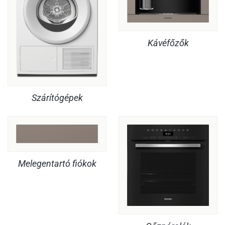
Kávéfőzők
Szárítógépek
Melegentartó fiókok