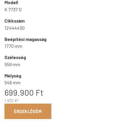
Modell
K 7737 D
Cikkszám
12444430
Beépítési magasság
1770 mm
Szélesség
559 mm
Mélység
546 mm
699.900 Ft
1.932 €*
ÉRDEKLŐDÖM