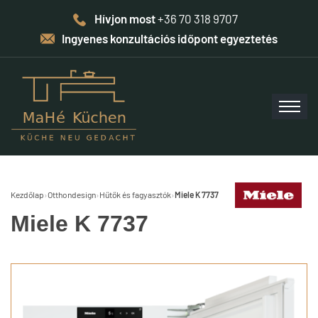
Hívjon most
+36 70 318 9707
Ingyenes konzultációs időpont egyeztetés
Kezdőlap
›
Otthondesign
›
Hűtők és fagyasztók
›
Miele K 7737
Miele K 7737