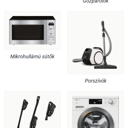
Gőzpárolók
Mikrohullámú sütők
Porszívók