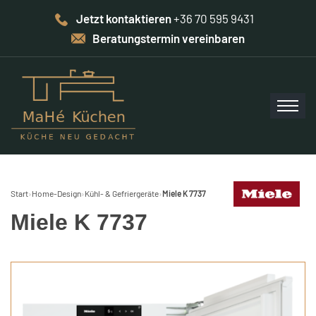
Jetzt kontaktieren
+36 70 595 9431
Beratungstermin vereinbaren
Start
›
Home-Design
›
Kühl- & Gefriergeräte
›
Miele K 7737
Miele K 7737