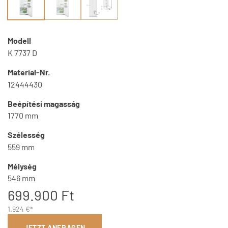
Modell
K 7737 D
Material-Nr.
12444430
Beépítési magasság
1770 mm
Szélesség
559 mm
Mélység
546 mm
699.900 Ft
1.924 €*
JETZT ANFRAGEN