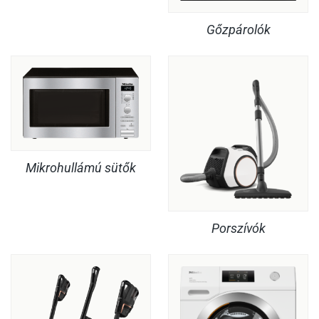
Gőzpárolók
Mikrohullámú sütők
Porszívók