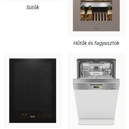
Sütők
Hűtők és fagyasztók