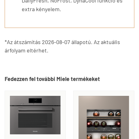
DailyFresh, NoFrost, DynaCool funkció és
extra kényelem.
*Az átszámítás 2026-08-07 állapotú. Az aktuális
árfolyam eltérhet.
Fedezzen fel további Miele termékeket