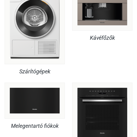
Kávéfőzők
Szárítógépek
Melegentartó fiókok