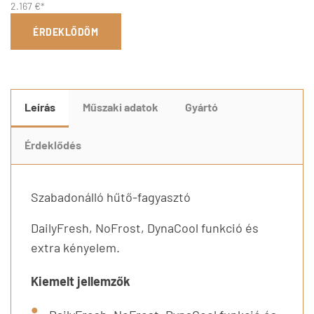
2.167 €*
ÉRDEKLŐDÖM
Leírás
Műszaki adatok
Gyártó
Érdeklődés
Szabadonálló hűtő-fagyasztó
DailyFresh, NoFrost, DynaCool funkció és
extra kényelem.
Kiemelt jellemzők