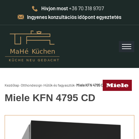
Hívjon most
+36 70 318 9707
Ingyenes konzultációs időpont egyeztetés
Kezdőlap
›
Otthondesign
›
Hűtők és fagyasztók
›
Miele KFN 4795 CD
Miele KFN 4795 CD