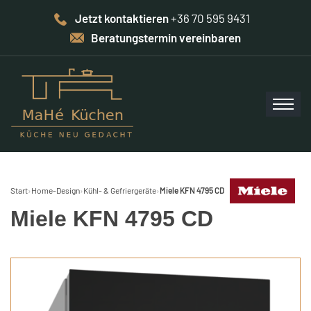
Jetzt kontaktieren
+36 70 595 9431
Beratungstermin vereinbaren
Start
›
Home-Design
›
Kühl- & Gefriergeräte
›
Miele KFN 4795 CD
Miele KFN 4795 CD