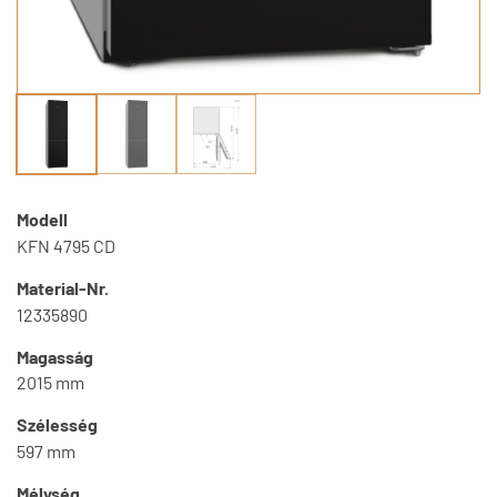
Modell
KFN 4795 CD
Material-Nr.
12335890
Magasság
2015 mm
Szélesség
597 mm
Mélység