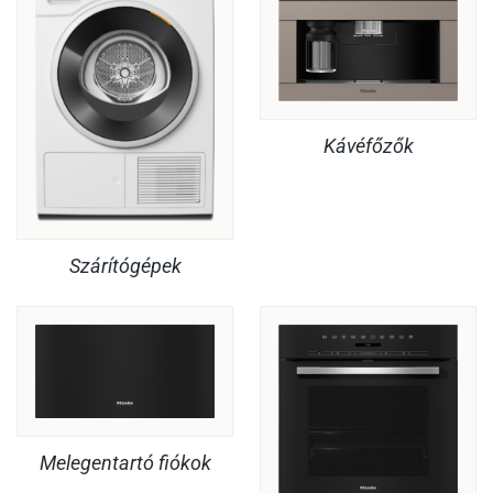
Kávéfőzők
Szárítógépek
Melegentartó fiókok