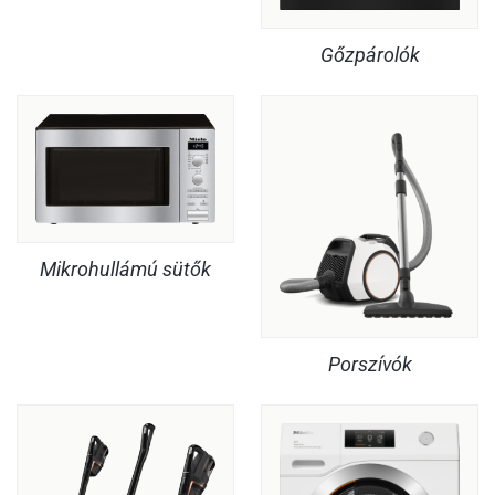
Gőzpárolók
Mikrohullámú sütők
Porszívók