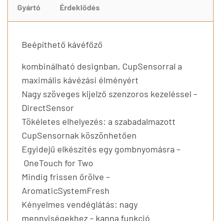
Gyártó
Érdeklődés
Beépíthető kávéfőző
kombinálható designban, CupSensorral a
maximális kávézási élményért
Nagy szöveges kijelző szenzoros kezeléssel –
DirectSensor
Tökéletes elhelyezés: a szabadalmazott
CupSensornak köszönhetően
Egyidejű elkészítés egy gombnyomásra –
OneTouch for Two
Mindig frissen őrölve –
AromaticSystemFresh
Kényelmes vendéglátás: nagy
mennyiségekhez – kanna funkció