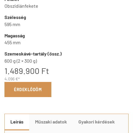
Obszidiánfekete
Szélesség
595 mm
Magasság
455 mm
Szemeskávé-tartály (össz.)
600 g (2 × 300 g)
1.489.900 Ft
4.096 €*
ÉRDEKLŐDÖM
Leírás
Műszaki adatok
Gyakori kérdések