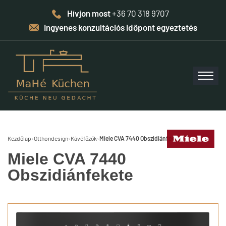
Hívjon most
+36 70 318 9707
Ingyenes konzultációs időpont egyeztetés
Kezdőlap
›
Otthondesign
›
Kávéfőzők
›
Miele CVA 7440 Obszidiánfekete
Miele CVA 7440
Obszidiánfekete