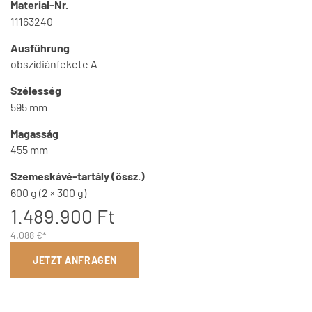
Material-Nr.
11163240
Ausführung
obszídiánfekete A
Szélesség
595 mm
Magasság
455 mm
Szemeskávé-tartály (össz.)
600 g (2 × 300 g)
1.489.900 Ft
4.088 €*
JETZT ANFRAGEN