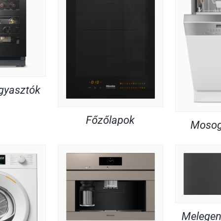
agyasztók
Főzőlapok
Mosog
Melegent