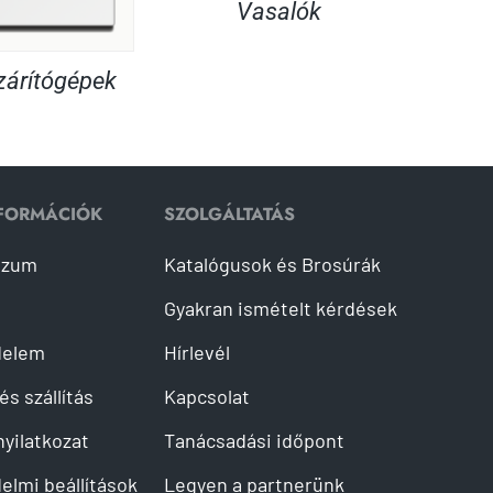
Vasalók
árítógépek
NFORMÁCIÓK
SZOLGÁLTATÁS
szum
Katalógusok és Brosúrák
Gyakran ismételt kérdések
delem
Hírlevél
és szállítás
Kapcsolat
 nyilatkozat
Tanácsadási időpont
elmi beállítások
Legyen a partnerünk