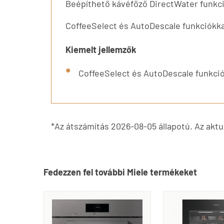
Beépíthető kávéfőző DirectWater funkci
CoffeeSelect és AutoDescale funkciókk
Kiemelt jellemzők
CoffeeSelect és AutoDescale funkci
*Az átszámítás 2026-08-05 állapotú. Az aktuá
Fedezzen fel további Miele termékeket