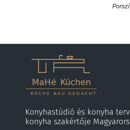
Porsz
Konyhastúdió és konyha terv
konyha szakértője Magyaror