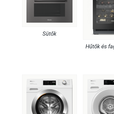
Sütők
Hűtők és f