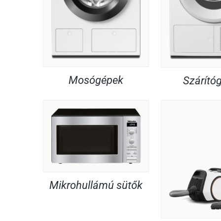
Mosógépek
Szárító
Mikrohullámú sütők