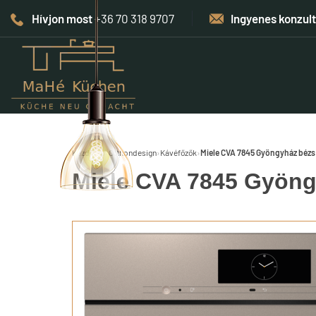
Hívjon most
+36 70 318 9707
Ingyenes konzul
Kezdőlap
›
Otthondesign
›
Kávéfőzők
›
Miele CVA 7845 Gyöngyház bézs
Miele CVA 7845 Gyöng