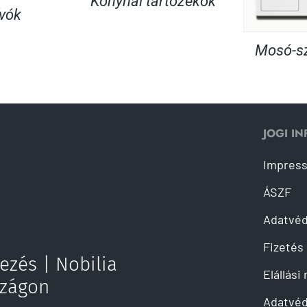
Konyhai tartozékok
ívók
Mosó-sz
JOGI I
Impres
ÁSZF
Adatvé
Fizetés 
ezés | Nobilia
Elállási
szágon
Adatvéd