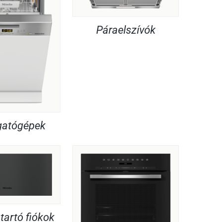
Páraelszívók
atógépek
artó fiókok