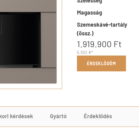
Szélesség
Magasság
Szemeskávé-tartály
(össz.)
1.919.900 Ft
5.302 €*
ÉRDEKLŐDÖM
kori kérdések
Gyártó
Érdeklődés