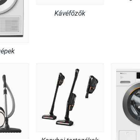
Kávéfőzők
gépek