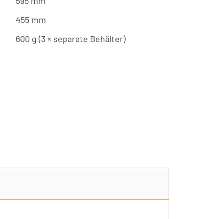
595 mm
455 mm
600 g (3 × separate Behälter)