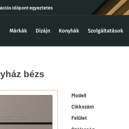
tációs időpont egyeztetés
Márkák
Dizájn
Konyhák
Szolgáltatások
yház bézs
Modell
Cikkszám
Felület