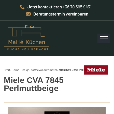
Jetzt kontaktieren
+36 70 595 9431
Beratungstermin vereinbaren
Start
›
Home-Design
›
Kaffeevollautomaten
›
Miele CVA 7845 Perlmuttbeige
Miele CVA 7845
Perlmuttbeige