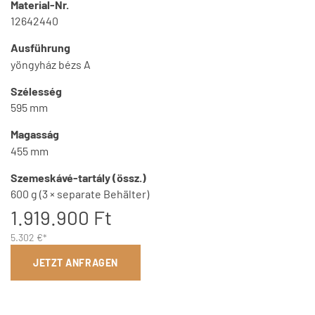
Material-Nr.
12642440
Ausführung
yöngyház bézs A
Szélesség
595 mm
Magasság
455 mm
Szemeskávé-tartály (össz.)
600 g (3 × separate Behälter)
1.919.900 Ft
5.302 €*
JETZT ANFRAGEN