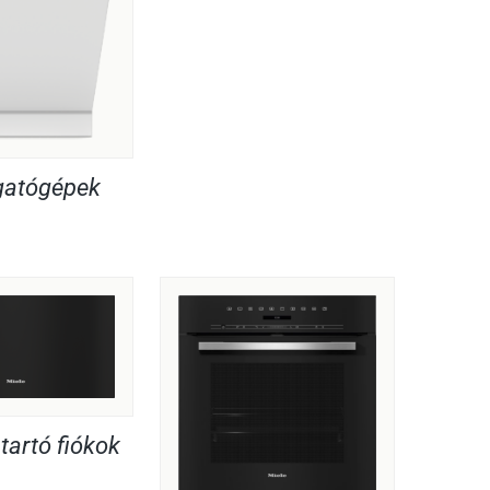
atógépek
artó fiókok