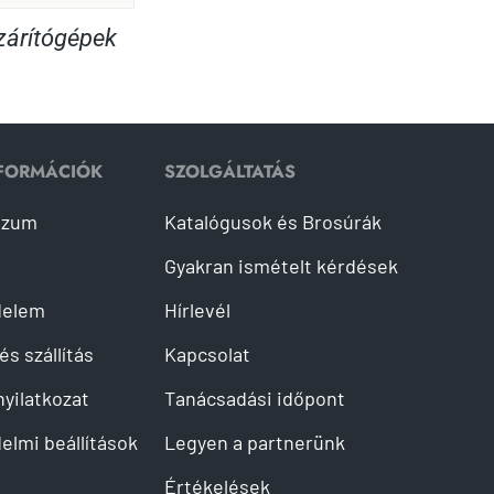
árítógépek
NFORMÁCIÓK
SZOLGÁLTATÁS
szum
Katalógusok és Brosúrák
Gyakran ismételt kérdések
delem
Hírlevél
és szállítás
Kapcsolat
 nyilatkozat
Tanácsadási időpont
elmi beállítások
Legyen a partnerünk
Értékelések