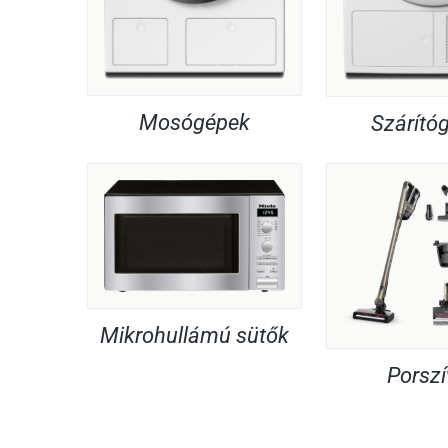
Mosógépek
Szárító
Mikrohullámú sütők
Porsz