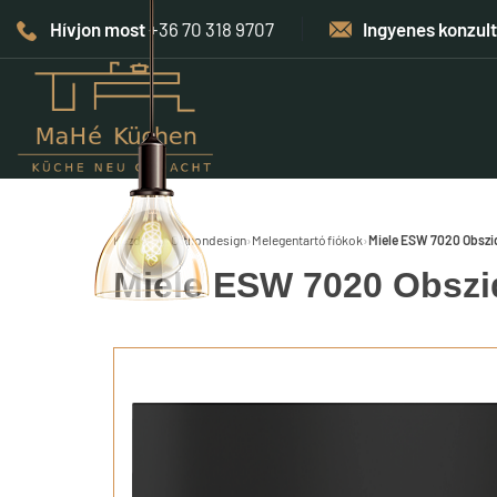
Hívjon most
+36 70 318 9707
Ingyenes konzul
Kezdőlap
›
Otthondesign
›
Melegentartó fiókok
›
Miele ESW 7020 Obszi
Miele ESW 7020 Obszi