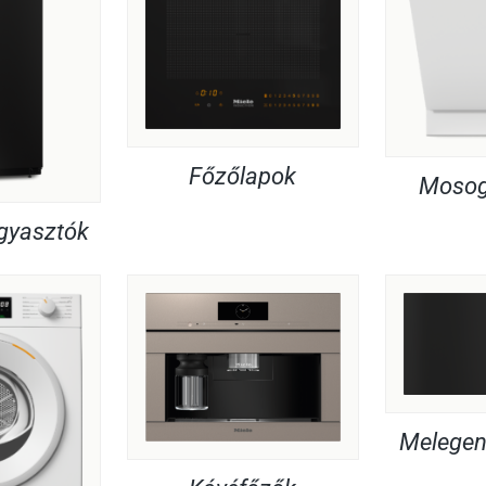
Főzőlapok
Mosog
agyasztók
Melegent