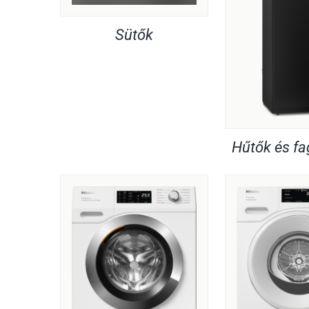
Sütők
Hűtők és f