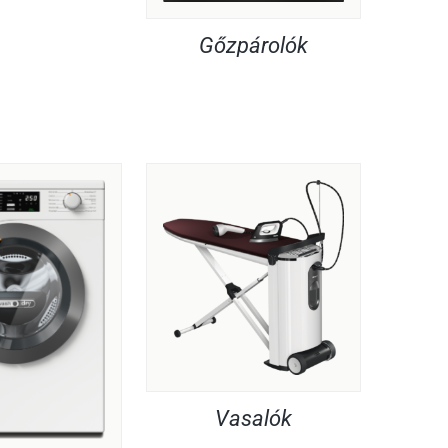
Gőzpárolók
Vasalók