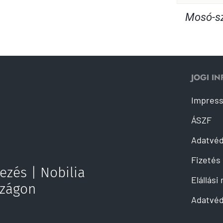
Mosó-sz
JOGI I
Impres
ÁSZF
Adatvé
Fizetés 
ezés | Nobilia
Elállási
szágon
Adatvéd