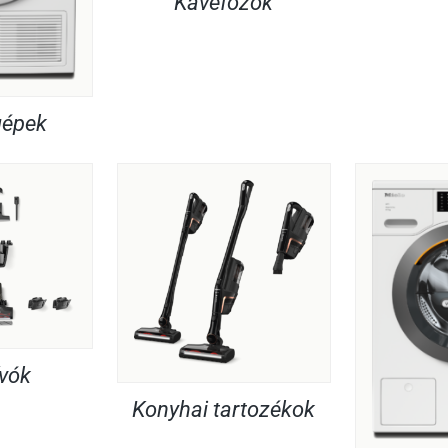
Kávéfőzők
gépek
ívók
Konyhai tartozékok