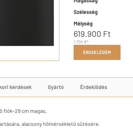
Magasság
Szélesség
Mélység
619.900 Ft
1.704 €*
ÉRDEKLŐDÖM
kori kérdések
Gyártó
Érdeklődés
ő fiók–29 cm magas,
artására, alacsony hőmérsékletű sütésére.