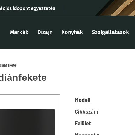
tációs időpont egyeztetés
Márkák
Dizájn
Konyhák
Szolgáltatások
diánfekete
diánfekete
Modell
Cikkszám
Felület