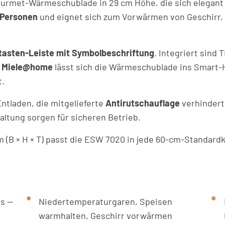
Gourmet-Wärmeschublade in 29 cm Höhe, die sich elegant
 Personen
und eignet sich zum Vorwärmen von Geschirr,
tasten-Leiste mit Symbolbeschriftung
. Integriert sin
k
Miele@home
lässt sich die Wärmeschublade ins Smart
t.
Entladen, die mitgelieferte
Antirutschauflage
verhindert
ltung sorgen für sicheren Betrieb.
 (B × H × T) passt die ESW 7020 in jede 60-cm-Standard
s —
Niedertemperaturgaren, Speisen
warmhalten, Geschirr vorwärmen