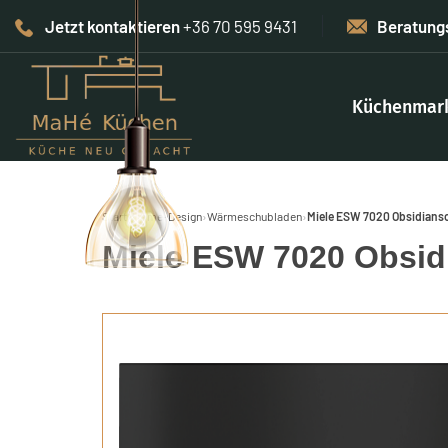
Jetzt kontaktieren
+36 70 595 9431
Beratung
Küchenmar
Start
›
Home-Design
›
Wärmeschubladen
›
Miele ESW 7020 Obsidians
Miele ESW 7020 Obsid