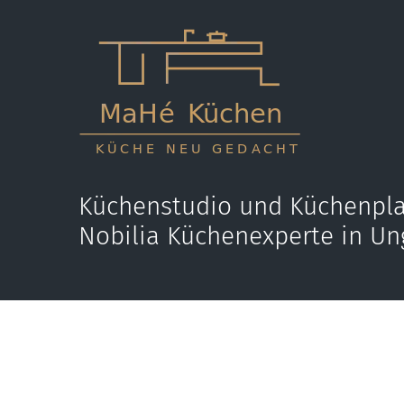
Küchenstudio und Küchenpla
Nobilia Küchenexperte in Un
Jetzt anrufen
E-M
+36 70 595 9431
kon