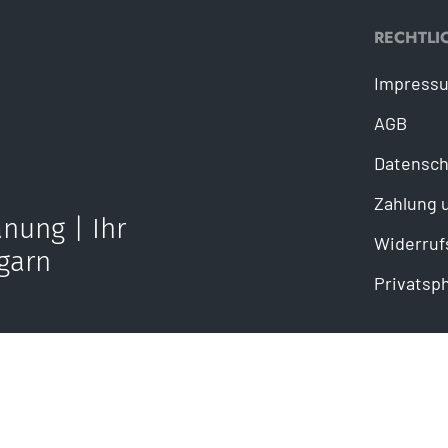
RECHTLI
Impress
AGB
Datensch
Zahlung 
nung | Ihr
Widerruf
garn
Privatsp
ail senden
takt@mahe-kuechen.com