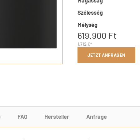
Magasság
Szélesség
Mélység
619.900 Ft
1.712 €*
JETZT ANFRAGEN
s
FAQ
Hersteller
Anfrage