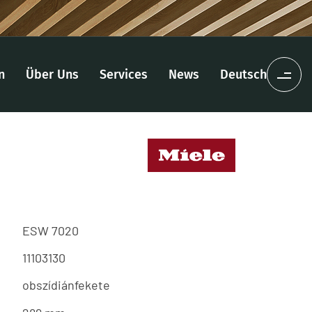
n
Über Uns
Services
News
Deutsch
ESW 7020
11103130
obszídiánfekete