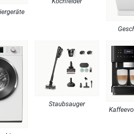
Kochfelder
iergeräte
Gesch
Staubsauger
Kaffeevo