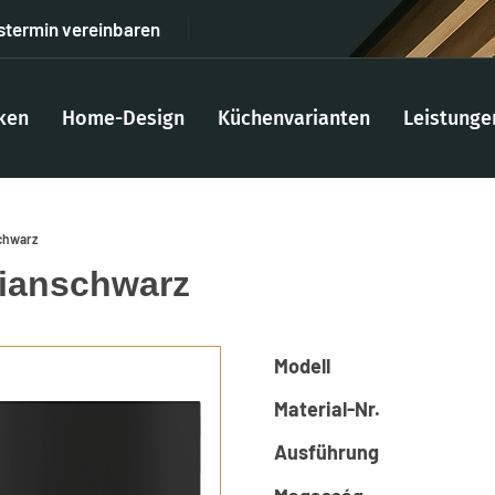
stermin vereinbaren
ken
Home-Design
Küchenvarianten
Leistunge
chwarz
ianschwarz
Modell
Material-Nr.
Ausführung