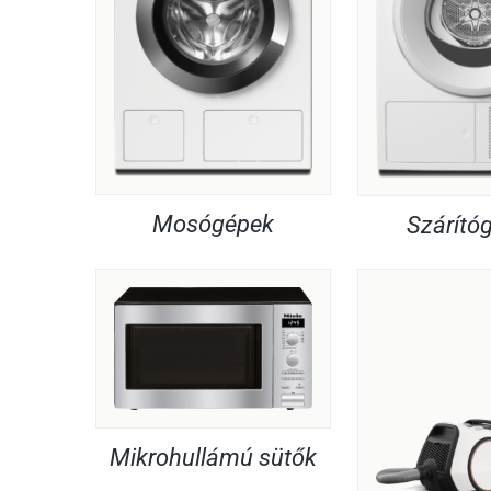
Mosógépek
Szárító
Mikrohullámú sütők