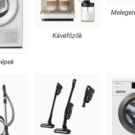
Melegent
Kávéfőzők
gépek