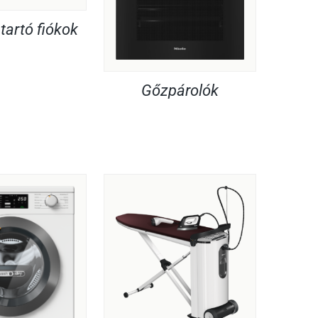
artó fiókok
Gőzpárolók