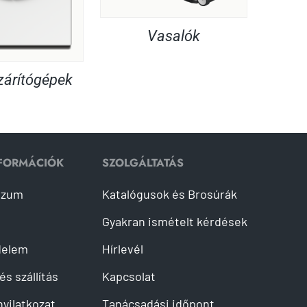
Vasalók
árítógépek
NFORMÁCIÓK
SZOLGÁLTATÁS
szum
Katalógusok és Brosúrák
Gyakran ismételt kérdések
delem
Hírlevél
és szállítás
Kapcsolat
 nyilatkozat
Tanácsadási időpont