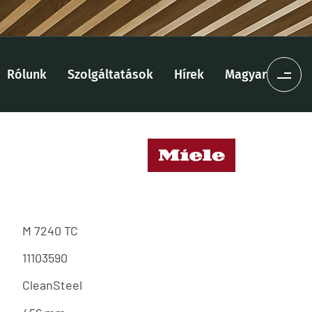
Rólunk
Szolgáltatások
Hírek
Magyar
M 7240 TC
11103590
CleanSteel