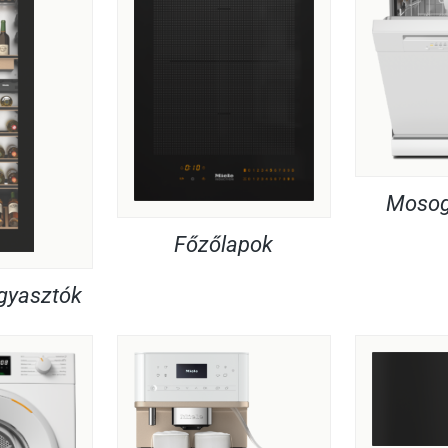
Mosog
Főzőlapok
agyasztók