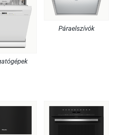
Páraelszívók
atógépek