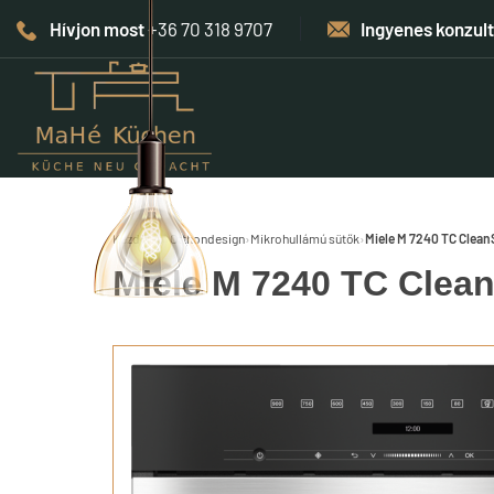
Hívjon most
+36 70 318 9707
Ingyenes konzul
Kezdőlap
›
Otthondesign
›
Mikrohullámú sütők
›
Miele M 7240 TC Clean
Miele M 7240 TC Clean