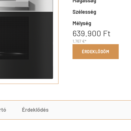
Magasság
Szélesség
Mélység
639.900 Ft
1.767 €*
ÉRDEKLŐDÖM
rtó
Érdeklődés