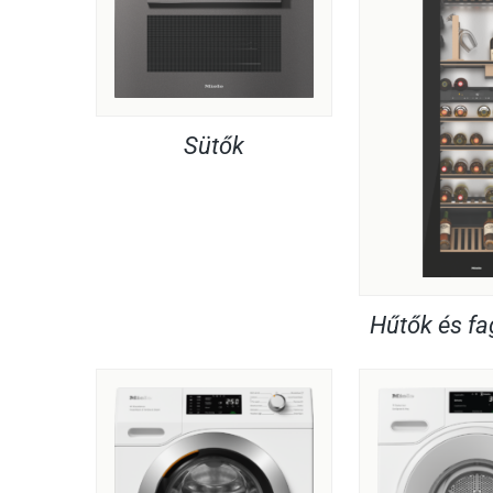
Sütők
Hűtők és f