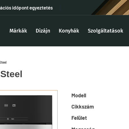
tációs időpont egyeztetés
Márkák
Dizájn
Konyhák
Szolgáltatások
Steel
Steel
Modell
Cikkszám
Felület