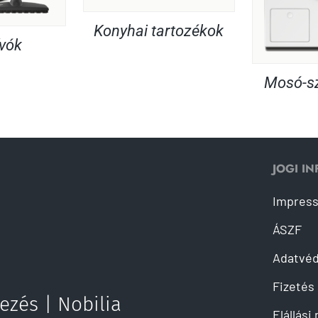
Konyhai tartozékok
ívók
Mosó-sz
JOGI I
Impres
ÁSZF
Adatvé
Fizetés 
ezés | Nobilia
Elállási