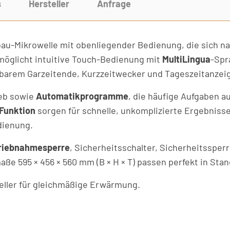
s
Hersteller
Anfrage
au-Mikrowelle mit obenliegender Bedienung, die sich na
öglicht intuitive Touch-Bedienung mit
MultiLingua
-Spr
rbarem Garzeitende, Kurzzeitwecker und Tageszeitanzei
ieb sowie
Automatikprogramme
, die häufige Aufgaben a
Funktion
sorgen für schnelle, unkomplizierte Ergebniss
dienung.
riebnahmesperre
, Sicherheitsschalter, Sicherheitssper
ße 595 × 456 × 560 mm (B × H × T) passen perfekt in St
teller für gleichmäßige Erwärmung.