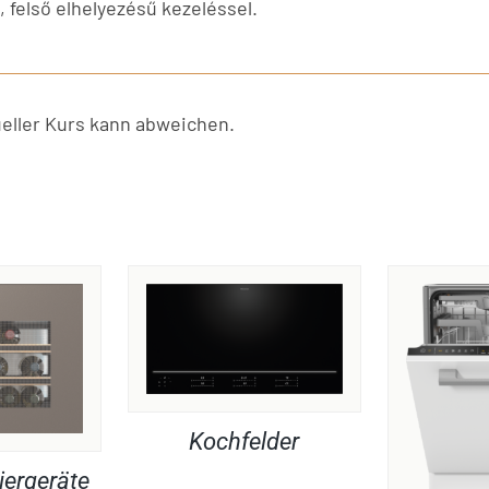
 felső elhelyezésű kezeléssel.
ller Kurs kann abweichen.
Kochfelder
iergeräte