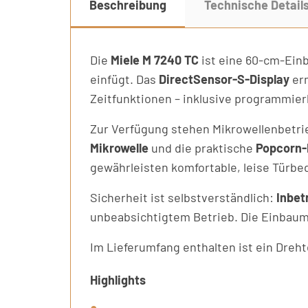
Beschreibung
Technische Detail
Die
Miele M 7240 TC
ist eine 60-cm-Einb
einfügt. Das
DirectSensor-S-Display
erm
Zeitfunktionen – inklusive programmie
Zur Verfügung stehen Mikrowellenbetr
Mikrowelle
und die praktische
Popcorn-
gewährleisten komfortable, leise Türbe
Sicherheit ist selbstverständlich:
Inbet
unbeabsichtigtem Betrieb. Die Einbauma
Im Lieferumfang enthalten ist ein Dreh
Highlights