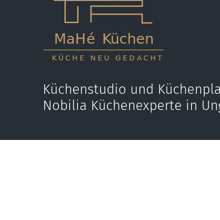
Küchenstudio und Küchenpla
Nobilia Küchenexperte in Un
Jetzt anrufen
E-M
+36 70 595 9431
kon