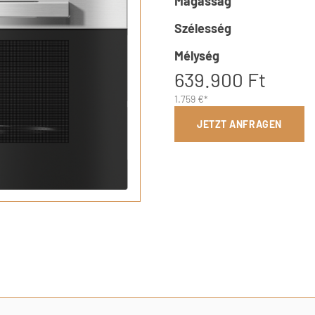
Magasság
Szélesség
Mélység
639.900 Ft
1.759 €*
JETZT ANFRAGEN