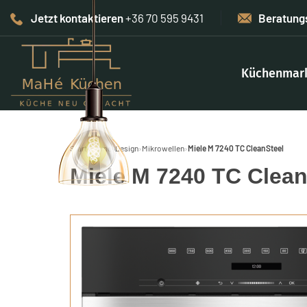
Jetzt kontaktieren
+36 70 595 9431
Beratung
Küchenmar
Start
›
Home-Design
›
Mikrowellen
›
Miele M 7240 TC CleanSteel
Miele M 7240 TC Clean