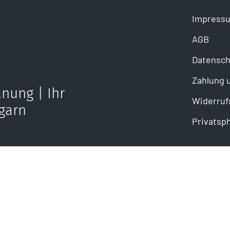
Impress
AGB
Datensch
Zahlung 
nung | Ihr
Widerruf
garn
Privatsp
ail senden
takt@mahe-kuechen.com