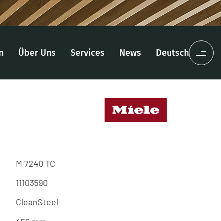
n
Über Uns
Services
News
Deutsch
M 7240 TC
11103590
CleanSteel