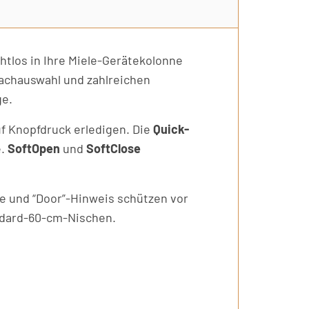
htlos in Ihre Miele-Gerätekolonne
achauswahl und zahlreichen
ge.
uf Knopfdruck erledigen. Die
Quick-
e.
SoftOpen
und
SoftClose
re und “Door”-Hinweis schützen vor
andard-60-cm-Nischen.