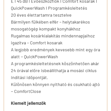
E I 45 dB I Evőeszközfiók I Comfort kosarak I
QuickPowerWash I Programkésleltetés
20 éves élettartamra tesztelve
Bármilyen fülkében elfér – helytakarékos
mosogatógép kompakt konyhákhoz
Rugalmas kosárkialakítás mindennapjaihoz
igazítva – Comfort kosarak
A legjobb eredmények kevesebb mint egy óra
alatt − QuickPowerWash
A programkésleltetésnek köszönhetően akár
24 órával előre isbeállíthatja a mosási ciklus
indítási időpontját.
Különösen könnyen nyitható és csukható ajtó
− ComfortClose
Kiemelt jellemzők