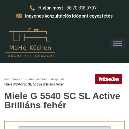
Hívjon most
+36 70 318 9707
Ingyenes konzultációs időpont egyeztetés
Kezdőlap
›
Otthondesign
›
Mosogatógépek
›
Miele G 5540 SC SL Active Brilliáns fehér
Miele G 5540 SC SL Active
Brilliáns fehér