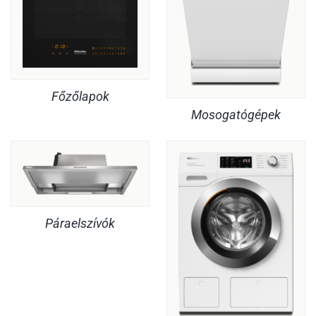
Főzőlapok
Mosogatógépek
Páraelszívók