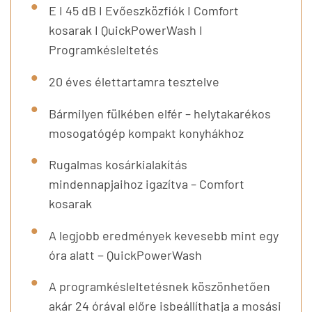
E I 45 dB I Evőeszközfiók I Comfort
kosarak I QuickPowerWash I
Programkésleltetés
20 éves élettartamra tesztelve
Bármilyen fülkében elfér – helytakarékos
mosogatógép kompakt konyhákhoz
Rugalmas kosárkialakítás
mindennapjaihoz igazítva – Comfort
kosarak
A legjobb eredmények kevesebb mint egy
óra alatt − QuickPowerWash
A programkésleltetésnek köszönhetően
akár 24 órával előre isbeállíthatja a mosási