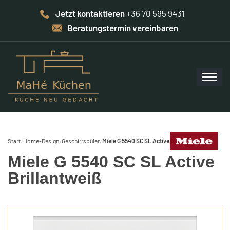
Jetzt kontaktieren
+36 70 595 9431
Beratungstermin vereinbaren
Start
›
Home-Design
›
Geschirrspüler
›
Miele G 5540 SC SL Active Brillantweiß
Miele G 5540 SC SL Active
Brillantweiß