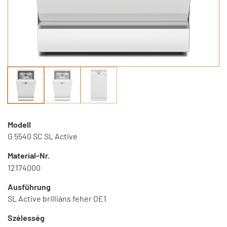
Modell
G 5540 SC SL Active
Material-Nr.
12174000
Ausführung
SL Active brilliáns fehér OE1
Szélesség