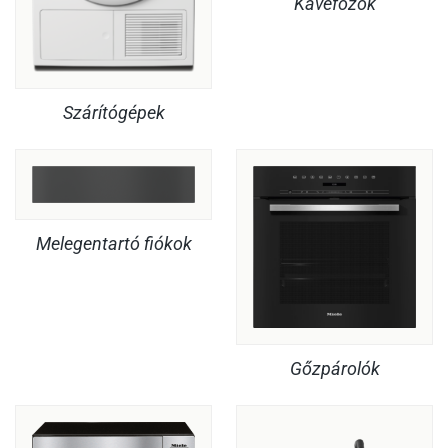
Kávéfőzők
Szárítógépek
Melegentartó fiókok
Gőzpárolók