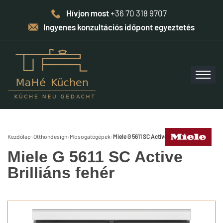
Hívjon most
+36 70 318 9707
Ingyenes konzultációs időpont egyeztetés
Kezdőlap
›
Otthondesign
›
Mosogatógépek
›
Miele G 5611 SC Active Brilliáns fehér
Miele G 5611 SC Active
Brilliáns fehér