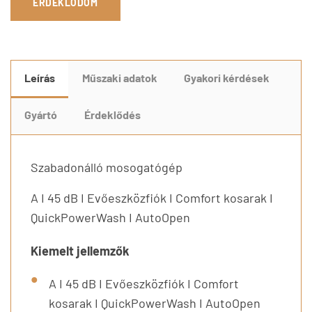
ÉRDEKLŐDÖM
Leírás
Műszaki adatok
Gyakori kérdések
Gyártó
Érdeklődés
Szabadonálló mosogatógép
A I 45 dB I Evőeszközfiók I Comfort kosarak I
QuickPowerWash I AutoOpen
Kiemelt jellemzők
A I 45 dB I Evőeszközfiók I Comfort
kosarak I QuickPowerWash I AutoOpen