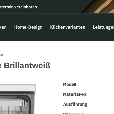
stermin vereinbaren
ken
Home-Design
Küchenvarianten
Leistunge
eiß
 Brillantweiß
Modell
Material-Nr.
Ausführung