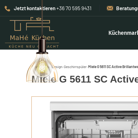
Jetzt kontaktieren
+36 70 595 9431
Beratung
Küchenmar
Start
›
Home-Design
›
Geschirrspüler
›
Miele G 5611 SC Active Brillantw
Miele G 5611 SC Active