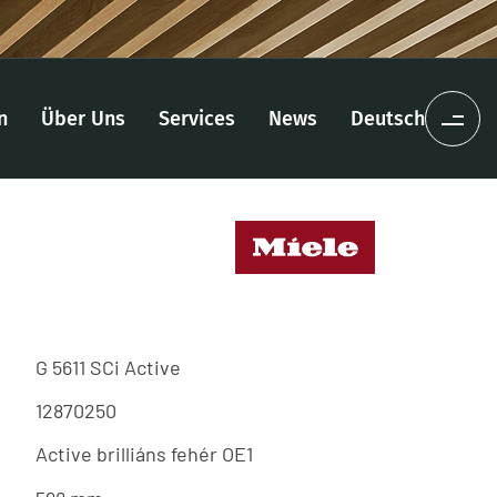
n
Über Uns
Services
News
Deutsch
G 5611 SCi Active
12870250
Active brilliáns fehér OE1