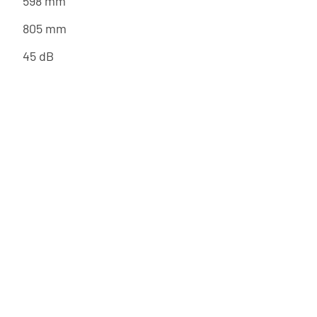
598 mm
805 mm
45 dB