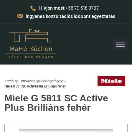
Hívjon most
+36 70 318 9707
Ingyenes konzultációs időpont egyeztetés
Kezdőlap
›
Otthondesign
›
Mosogatógépek
›
Miele G 5811 SC Active Plus Brilliáns fehér
Miele G 5811 SC Active
Plus Brilliáns fehér