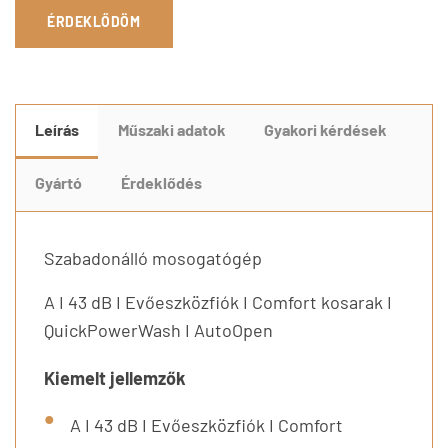
ÉRDEKLŐDÖM
Leírás
Műszaki adatok
Gyakori kérdések
Gyártó
Érdeklődés
Szabadonálló mosogatógép
A I 43 dB I Evőeszközfiók I Comfort kosarak I
QuickPowerWash I AutoOpen
Kiemelt jellemzők
A I 43 dB I Evőeszközfiók I Comfort