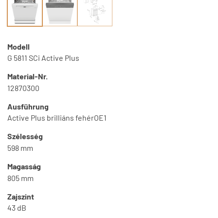
Modell
G 5811 SCi Active Plus
Material-Nr.
12870300
Ausführung
Active Plus brilliáns fehérOE1
Szélesség
598 mm
Magasság
805 mm
Zajszint
43 dB