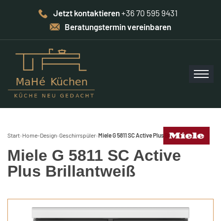
Jetzt kontaktieren
+36 70 595 9431
Beratungstermin vereinbaren
Start
›
Home-Design
›
Geschirrspüler
›
Miele G 5811 SC Active Plus Brillantweiß
Miele G 5811 SC Active
Plus Brillantweiß