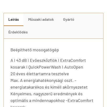
Leírás
Műszaki adatok
Gyártó
Érdeklődés
Beépíthető mosogatógép
A I 43 dB I Evőeszközfiók I ExtraComfort
kosarak I QuickPowerWash I AutoOpen
20 éves élettartamra tesztelve
Max. A energiahatékonysági oszt. –
energiatakarékos és kíméli akörnyezetet
Kényelmes, nagyszerű eredmények és
optimális a mindennapokhoz –ExtraComfort