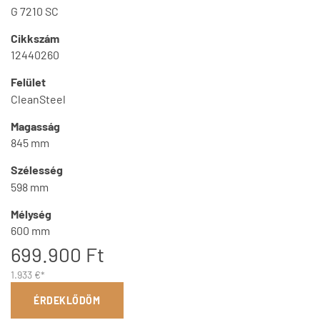
G 7210 SC
Cikkszám
12440260
Felület
CleanSteel
Magasság
845 mm
Szélesség
598 mm
Mélység
600 mm
699.900 Ft
1.933 €*
ÉRDEKLŐDÖM