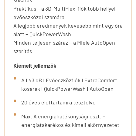
kosarak
Praktikus – a 3D-MultiFlex-fiók több hellyel
evőeszközei számára
A legjobb eredmények kevesebb mint egy óra
alatt − QuickPowerWash
Minden teljesen száraz − a Miele AutoOpen
szárítás
Kiemelt jellemzők
A I 43 dB I Evőeszközfiók I ExtraComfort
kosarak I QuickPowerWash I AutoOpen
20 éves élettartamra tesztelve
Max. A energiahatékonysági oszt. –
energiatakarékos és kíméli akörnyezetet