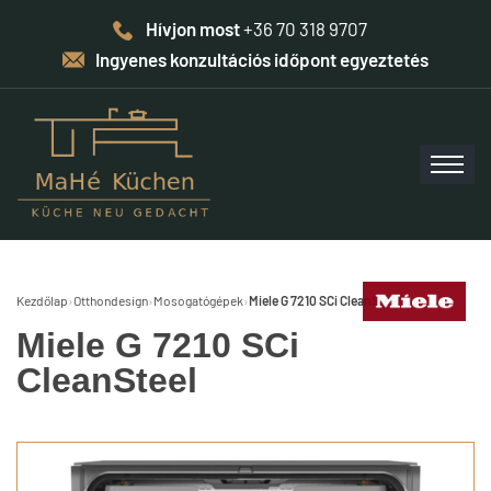
Hívjon most
+36 70 318 9707
Ingyenes konzultációs időpont egyeztetés
Kezdőlap
›
Otthondesign
›
Mosogatógépek
›
Miele G 7210 SCi CleanSteel
Miele G 7210 SCi
CleanSteel