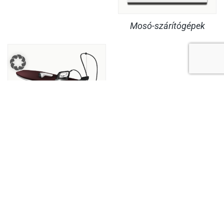
Mosó-szárítógépek
Vasalók