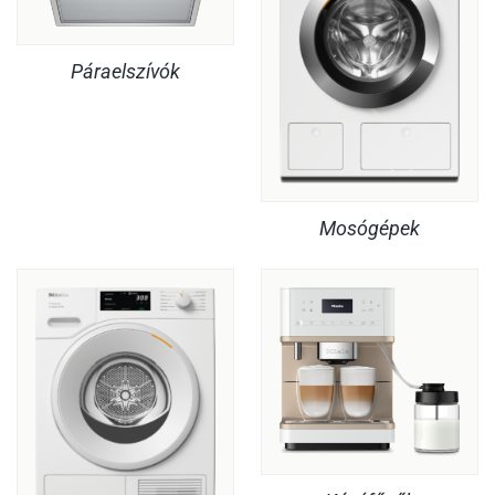
Páraelszívók
Mosógépek