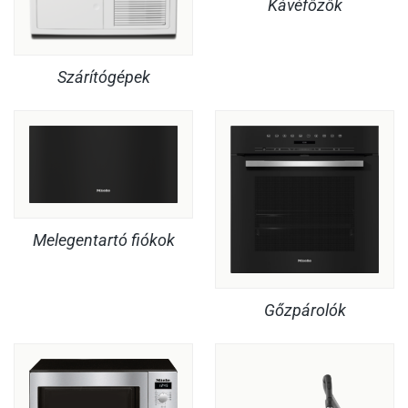
Kávéfőzők
Szárítógépek
Melegentartó fiókok
Gőzpárolók