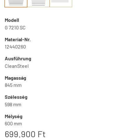
Modell
G 7210 SC
Material-Nr.
12440260
Ausführung
CleanSteel
Magasság
845 mm
Szélesség
598 mm
Mélység
600 mm
699.900 Ft