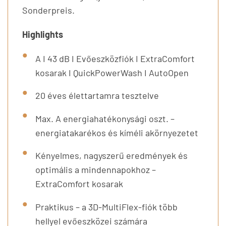
Sonderpreis.
Highlights
A I 43 dB I Evőeszközfiók I ExtraComfort
kosarak I QuickPowerWash I AutoOpen
20 éves élettartamra tesztelve
Max. A energiahatékonysági oszt. –
energiatakarékos és kíméli akörnyezetet
Kényelmes, nagyszerű eredmények és
optimális a mindennapokhoz –
ExtraComfort kosarak
Praktikus – a 3D-MultiFlex-fiók több
hellyel evőeszközei számára