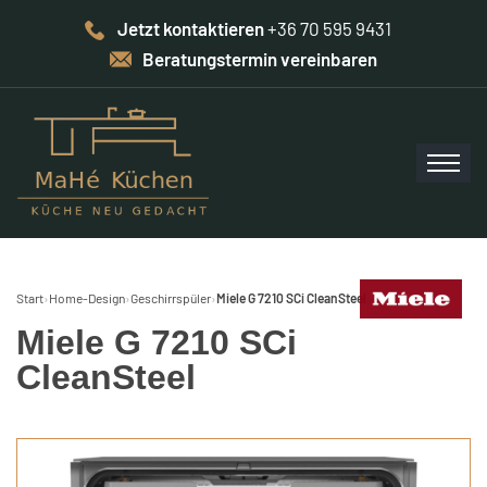
Jetzt kontaktieren
+36 70 595 9431
Beratungstermin vereinbaren
Start
›
Home-Design
›
Geschirrspüler
›
Miele G 7210 SCi CleanSteel
Miele G 7210 SCi
CleanSteel