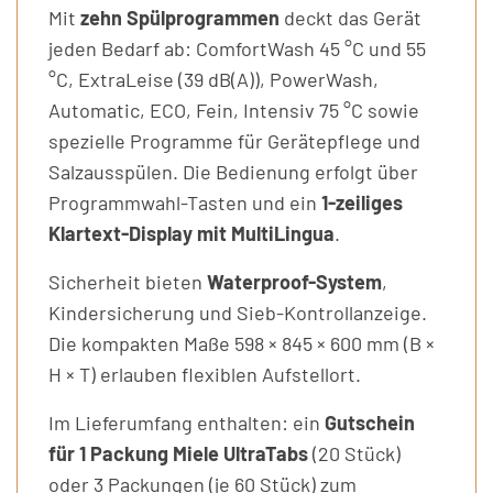
Mit
zehn Spülprogrammen
deckt das Gerät
jeden Bedarf ab: ComfortWash 45 °C und 55
°C, ExtraLeise (39 dB(A)), PowerWash,
Automatic, ECO, Fein, Intensiv 75 °C sowie
spezielle Programme für Gerätepflege und
Salzausspülen. Die Bedienung erfolgt über
Programmwahl-Tasten und ein
1-zeiliges
Klartext-Display mit MultiLingua
.
Sicherheit bieten
Waterproof-System
,
Kindersicherung und Sieb-Kontrollanzeige.
Die kompakten Maße 598 × 845 × 600 mm (B ×
H × T) erlauben flexiblen Aufstellort.
Im Lieferumfang enthalten: ein
Gutschein
für 1 Packung Miele UltraTabs
(20 Stück)
oder 3 Packungen (je 60 Stück) zum