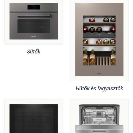
Sütők
Hűtők és fagyasztók