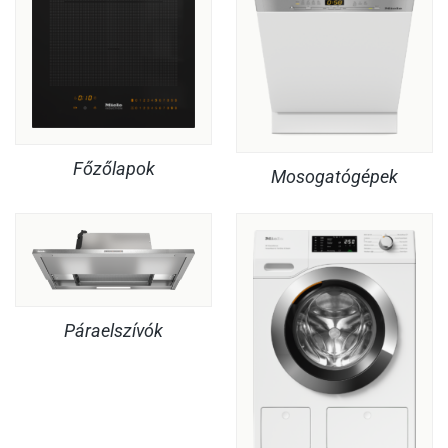
Főzőlapok
Mosogatógépek
Páraelszívók