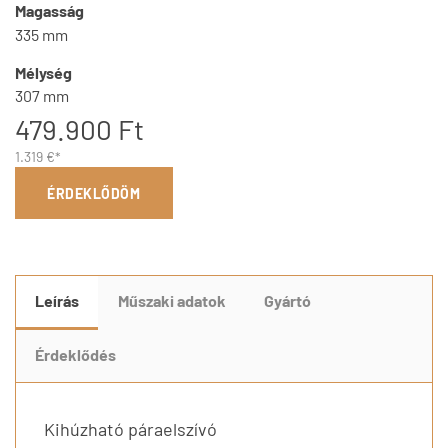
Magasság
335 mm
Mélység
307 mm
479.900 Ft
1.319 €*
ÉRDEKLŐDÖM
Leírás
Műszaki adatok
Gyártó
Érdeklődés
Kihúzható páraelszívó