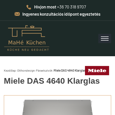
Hívjon most
+36 70 318 9707
Ingyenes konzultációs időpont egyeztetés
Kezdőlap
›
Otthondesign
›
Páraelszívók
›
Miele DAS 4640 Klarglas
Miele DAS 4640 Klarglas