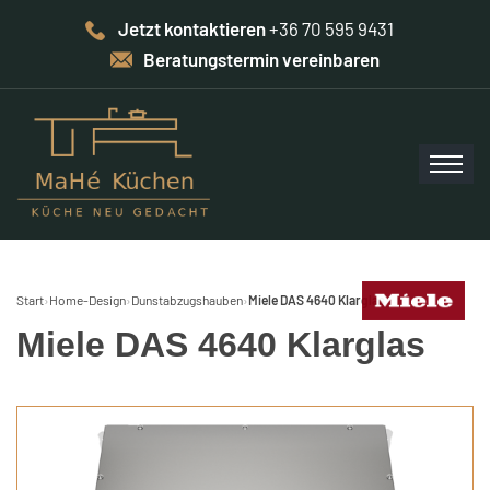
Jetzt kontaktieren
+36 70 595 9431
Beratungstermin vereinbaren
Start
›
Home-Design
›
Dunstabzugshauben
›
Miele DAS 4640 Klarglas
Miele DAS 4640 Klarglas