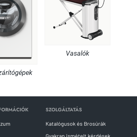
Vasalók
árítógépek
NFORMÁCIÓK
SZOLGÁLTATÁS
szum
Katalógusok és Brosúrák
Gyakran ismételt kérdések