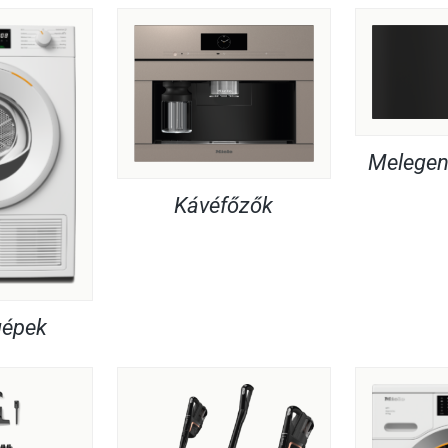
Melegent
Kávéfőzők
gépek