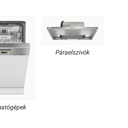
Páraelszívók
atógépek