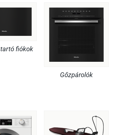
artó fiókok
Gőzpárolók