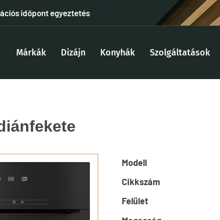
tációs időpont egyeztetés
Márkák
Dizájn
Konyhák
Szolgáltatások
diánfekete
Modell
Cikkszám
Felület