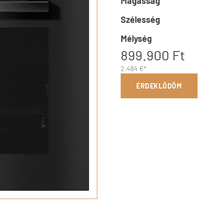
Magasság
Szélesség
Mélység
899.900 Ft
2.484 €*
ÉRDEKLŐDÖM