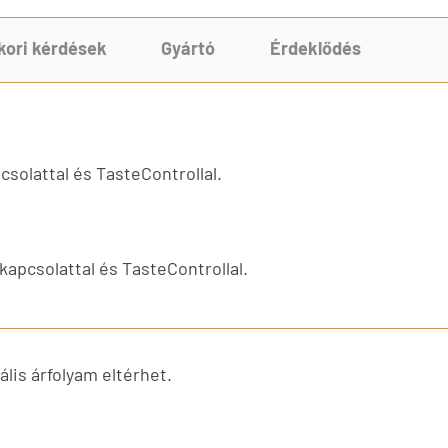
kori kérdések
Gyártó
Érdeklődés
csolattal és TasteControllal.
kapcsolattal és TasteControllal.
lis árfolyam eltérhet.