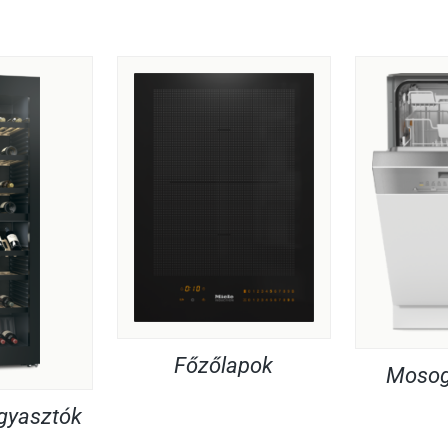
Főzőlapok
Mosog
agyasztók