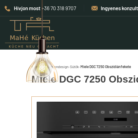
Hívjon most
+36 70 318 9707
Ingyenes konzul
Kezdőlap
›
Otthondesign
›
Sütők
›
Miele DGC 7250 Obszidiánfekete
Miele DGC 7250 Obszi