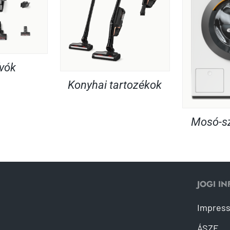
ívók
Konyhai tartozékok
Mosó-sz
JOGI I
Impres
ÁSZF